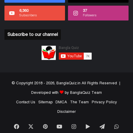
6,360
37
Subscribers
Followers
Subscribe to our channel
© Copyright 2018 - 2026, BanglaQuiz.in All Rights Reserved |
Developed with
by BanglaQuiz Team
Contact Us
Sitemap
DMCA
The Team
Privacy Policy
Disclaimer
Facebook
X
Pinterest
YouTube
Instagram
Google
Telegram
What