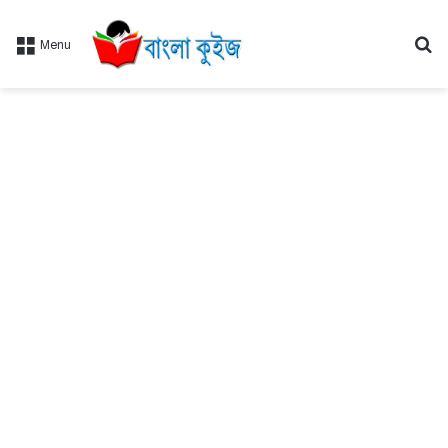
Se
Menu