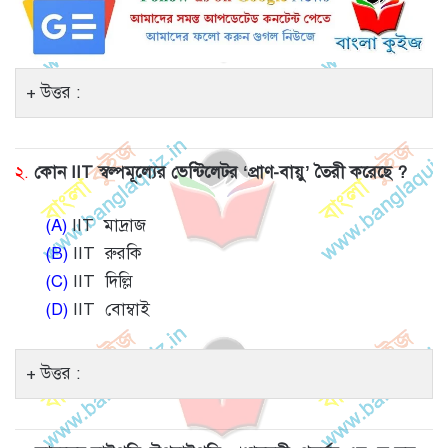
উত্তর :
২.
কোন IIT স্বল্পমূল্যের ভেন্টিলেটর ‘প্রাণ-বায়ু’ তৈরী করেছে ?
(A)
IIT মাদ্রাজ
(B)
IIT রুরকি
(C)
IIT দিল্লি
(D)
IIT বোম্বাই
উত্তর :