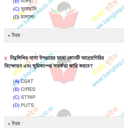
(B)
নাদিয়া
(C)
সুলেমানি
(D)
মালালা
উত্তর :
৫.
নিম্নলিখিত নাসা উপগ্রহের মধ্যে কোনটি আগ্নেয়গিরির
বিস্ফোরণ এবং ভূমিকম্পের সতর্কতা জারি করবে?
(A)
CSAT
(B)
CIRES
(C)
STRIP
(D)
PUTS
উত্তর :