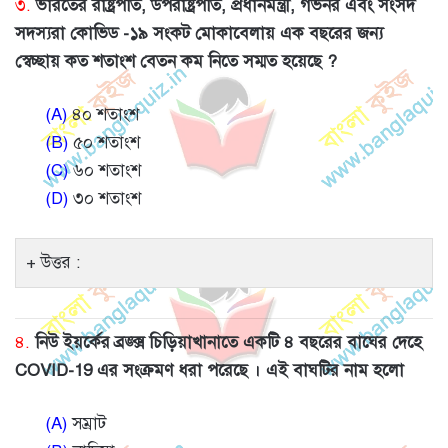
৩.
ভারতের রাষ্ট্রপতি, উপরাষ্ট্রপতি, প্রধানমন্ত্রী, গভর্নর এবং সংসদ
সদস্যরা কোভিড -১৯ সংকট মোকাবেলায় এক বছরের জন্য
স্বেচ্ছায় কত শতাংশ বেতন কম নিতে সম্মত হয়েছে ?
(A)
৪০ শতাংশ
(B)
৫০ শতাংশ
(C)
৬০ শতাংশ
(D)
৩০ শতাংশ
উত্তর :
৪.
নিউ ইয়র্কের ব্রঙ্ক্স চিড়িয়াখানাতে একটি ৪ বছরের বাঘের দেহে
COVID-19 এর সংক্রমণ ধরা পরেছে । এই বাঘটির নাম হলো
(A)
সম্রাট