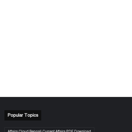
Popular Topics
Affairs Cloud Bengali Current Affairs PDF Download