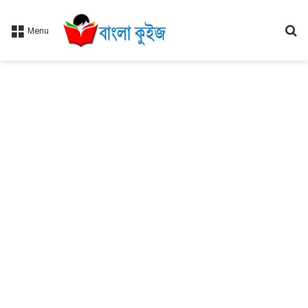
Se
Menu