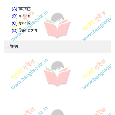
(A)
মহারাষ্ট্র
(B)
কর্ণাটক
(C)
গুজরাট
(D)
উত্তর প্রদেশ
উত্তর :