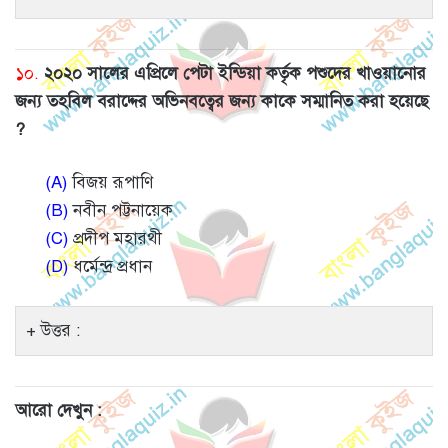
১০.
২০২০ সালের এপ্রিলে পেটা ইন্ডিয়া কর্তৃক পশুদের খাওয়ানোর
জন্য তহবিল বরাদ্দের অভিনবত্বের জন্য কাকে সম্মানিত করা হয়েছে
?
(A)
বিজয় রূপাণি
(B)
নবীন পট্টনায়েক
(C)
প্রদীপ মহারথী
(D)
ধর্মেন্দ্র প্রধান
উত্তর :
আরো দেখুন :