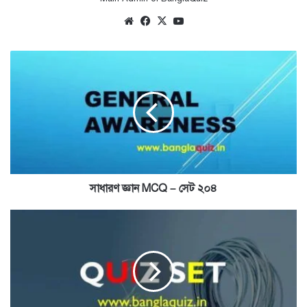
Website
Facebook
X
YouTube
সাধারণ
জ্ঞান
MCQ
–
সেট
২০৪
সাধারণ জ্ঞান MCQ – সেট ২০৪
বাংলা
কুইজ
–
সেট
১১৫