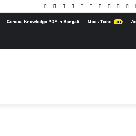
Facebook
X
Pinterest
YouTube
Instagram
Google Play
Telegram
WhatsApp
RSS
Go
General Knowledge PDF in Bengali
Mock Tests
A
Hot
h