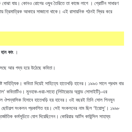
কে বোঝা যায়। কোনও রোগের ওষুধ তৈরিতে তা কাজে লাগে । প্রোটিন সাধারণ
তোয় ত্রিমাত্রিক আকারে সাজানো থাকে। এই রাসায়নিক গঠনই স্থির করে
র
হান কাং
।
 এসেছে আর গদ্য হয়ে উঠেছে কবিতা।
শিষ্ট সাহিত্যিক। কবিতা দিয়েই সাহিত্যে হাতেখড়ি হানের। ১৯৯৩ সালে প্রথম বার
সোল’ কবিতাটিও। মুনহাক-গুয়া-সাহো (লিটারেচার অ্যান্ড সোসাইটি)-এর
ে ঔপন্যাসিক হিসাবে হাতেখড়ি হয় হানের। ওই বছরই তিনি সোল শিনমুন
রথম ছোটগল্প সংকলন প্রকাশিত হয়। সেই সংকলনের নাম ছিল ‘ইয়োসু’। ১৯৯৮
্জাতিক কর্মসূচিতে যোগ দিয়েছিলেন। কোরিয়ার আর্টস কাউন্সিল সাহায্য