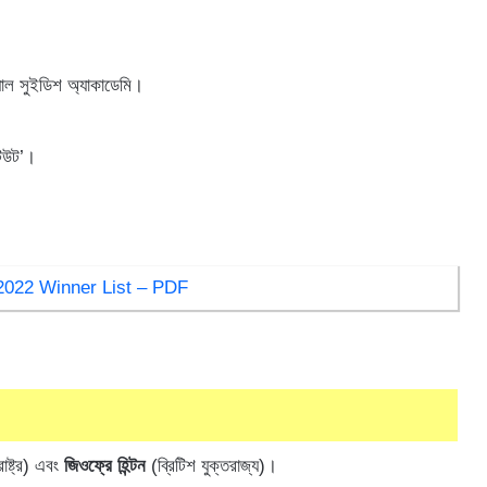
়্যাল সুইডিশ অ্যাকাডেমি।
টিউট’।
ze 2022 Winner List – PDF
রাষ্ট্র) এবং
জিওফ্রে হিন্টন
(ব্রিটিশ যুক্তরাজ্য)।