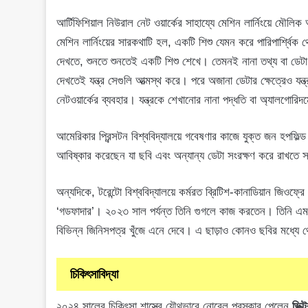
আর্টিফিশিয়াল নিউরাল নেট ওয়ার্কের সাহায্যে মেশিন লার্নিংয়ে মৌ
মেশিন লার্নিংয়ের সারকথাটি হল, একটি শিশু যেমন করে পারিপার্শ্ব
দেখতে, শুনতে শুনতেই একটি শিশু শেখে। তেমনই নানা তথ্য বা ডেটা ব
দেখতেই যন্ত্র সেগুলি আত্মস্থ করে। পরে অজানা ডেটার ক্ষেত্রেও যন্ত
নেটওয়ার্কের ব্যবহার। যন্ত্রকে শেখানোর নানা পদ্ধতি বা অ্যালগোরি
আমেরিকার প্রিন্সটন বিশ্ববিদ্যালয়ে গবেষণার কাজে যুক্ত জন হপফ
আবিষ্কার করেছেন যা ছবি এবং অন্যান্য ডেটা সংরক্ষণ করে রাখতে 
অন্যদিকে, টরেন্টো বিশ্ববিদ্যালয়ে কর্মরত ব্রিটিশ-কানাডিয়ান জিওফ্রে 
‘গডফাদার’। ২০২৩ সাল পর্যন্ত তিনি গুগলে কাজ করতেন। তিনি এম
বিভিন্ন জিনিসপত্র খুঁজে এনে দেবে। এ ছাড়াও কোনও ছবির মধ্যে থেক
চিকিৎসাবিদ্যা
২০২৪ সালের চিকিৎসা শাস্ত্রে যৌথভাবে নোবেল পুরস্কার পেলেন
ভিক্