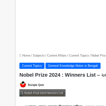
Home
/
Subjects
/
Current Affairs
/
Current Topics
/
Nobel Prize
Current Topics
General Knowledge Notes in Bengali
Nobel Prize 2024 : Winners List – ২০২৪ স
Bangla Quiz
Nobel Prize 2024 Winners List