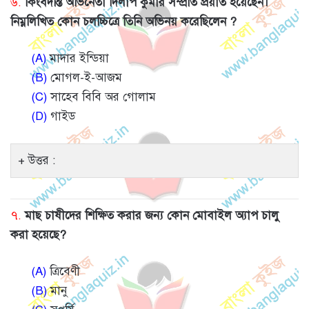
৬.
কিংবদন্তি অভিনেতা দিলীপ কুমার সম্প্রতি প্রয়াত হয়েছেন।
নিম্নলিখিত কোন চলচ্চিত্রে তিনি অভিনয় করেছিলেন ?
(A)
মাদার ইন্ডিয়া
(B)
মোগল-ই-আজম
(C)
সাহেব বিবি অর গোলাম
(D)
গাইড
উত্তর :
৭.
মাছ চাষীদের শিক্ষিত করার জন্য কোন মোবাইল অ্যাপ চালু
করা হয়েছে?
(A)
ত্রিবেণী
(B)
মানু