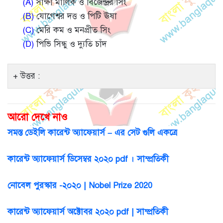
(A)
সাক্ষী মালিক ও বিজেন্দ্রর সিং
(B)
যোগেশ্বর দত্ত ও পিটি ঊষা
(C)
মেরি কম ও মনপ্রীত সিং
(D)
পিভি সিন্ধু ও দ্যুতি চাঁদ
উত্তর :
আরো দেখে নাও
সমস্ত ডেইলি কারেন্ট অ্যাফেয়ার্স – এর সেট গুলি একত্রে
কারেন্ট অ্যাফেয়ার্স ডিসেম্বর ২০২০ pdf । সাম্প্রতিকী
নোবেল পুরস্কার -২০২০ | Nobel Prize 2020
কারেন্ট অ্যাফেয়ার্স অক্টোবর ২০২০ pdf | সাম্প্রতিকী