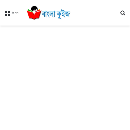
Se
Menu