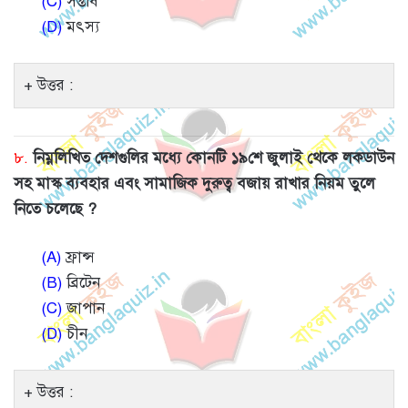
(C)
সপ্তর্ষি
(D)
মৎস্য
উত্তর :
৮.
নিম্নলিখিত দেশগুলির মধ্যে কোনটি ১৯শে জুলাই থেকে লকডাউন
সহ মাস্ক ব্যবহার এবং সামাজিক দুরুত্ব বজায় রাখার নিয়ম তুলে
নিতে চলেছে ?
(A)
ফ্রান্স
(B)
ব্রিটেন
(C)
জাপান
(D)
চীন
উত্তর :