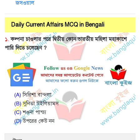
জসওয়াল
Daily Current Affairs MCQ in Bengali
১.
কল্পনা চাওলার পরে দ্বিতীয় কোন ভারতীয় মহিলা মহাকাশে
পারি দিতে চলেছেন ?
(A)
সিরিশা বান্দলা
(B)
সুনিতা উইলিয়ামস
(C)
শওনা পান্ড্য
(D)
উপরের কেউ নন