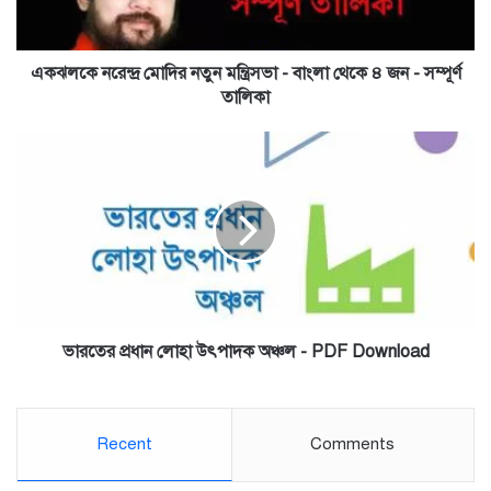
বাংলা
থেকে
৪
জন
একঝলকে নরেন্দ্র মোদির নতুন মন্ত্রিসভা - বাংলা থেকে ৪ জন - সম্পূর্ণ
-
তালিকা
সম্পূর্ণ
তালিকা
ভারতের
প্রধান
লোহা
উৎপাদক
অঞ্চল
-
PDF
Download
ভারতের প্রধান লোহা উৎপাদক অঞ্চল - PDF Download
Recent
Comments