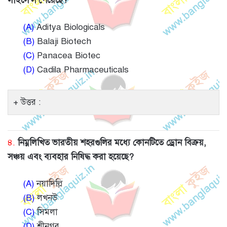
লাইসেন্স পেয়েছে?
(A)
Aditya Biologicals
(B)
Balaji Biotech
(C)
Panacea Biotec
(D)
Cadila Pharmaceuticals
উত্তর :
৪.
নিম্নলিখিত ভারতীয় শহরগুলির মধ্যে কোনটিতে ড্রোন বিক্রয়,
সঞ্চয় এবং ব্যবহার নিষিদ্ধ করা হয়েছে?
(A)
নয়াদিল্লি
(B)
লখনউ
(C)
সিমলা
(D)
শ্রীনগর