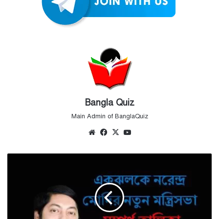
Bangla Quiz
Main Admin of BanglaQuiz
Website
Facebook
X
YouTube
একঝলকে
নরেন্দ্র
মোদির
নতুন
মন্ত্রিসভা
-