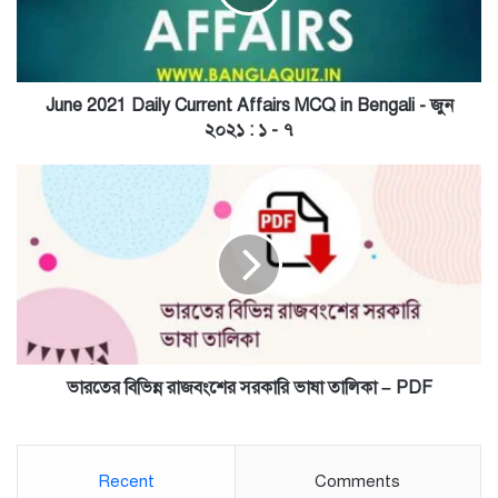
MCQ
in
Bengali
-
জুন
June 2021 Daily Current Affairs MCQ in Bengali - জুন
২০২১
২০২১ : ১ - ৭
:
১
ভারতের
-
বিভিন্ন
৭
রাজবংশের
সরকারি
ভাষা
তালিকা
–
PDF
ভারতের বিভিন্ন রাজবংশের সরকারি ভাষা তালিকা – PDF
Recent
Comments