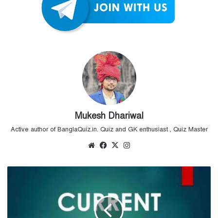
Mukesh Dhariwal
Active author of BanglaQuiz.in. Quiz and GK enthusiast , Quiz Master
Website
Facebook
X
Instagram
June
2021
Daily
Current
Affairs