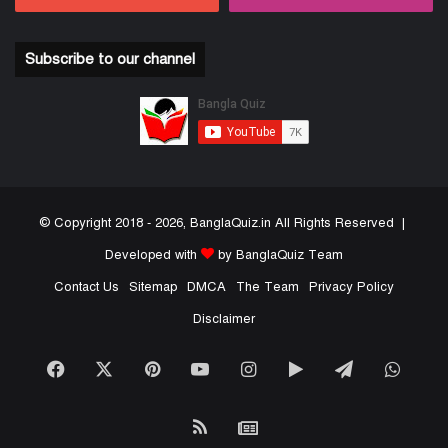
Subscribe to our channel
© Copyright 2018 - 2026, BanglaQuiz.in All Rights Reserved |
Developed with
by BanglaQuiz Team
Contact Us
Sitemap
DMCA
The Team
Privacy Policy
Disclaimer
Facebook
X
Pinterest
YouTube
Instagram
Google
Telegram
What
Play
RSS
Google