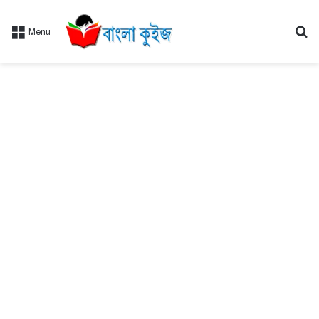
Se
Menu