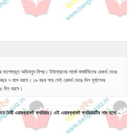
য় বংশোদ্ভূত অভিমন্যু মিশ্র। ইউক্রেনের সার্জে কার্জাকিনের রেকর্ড ভেঙে
 ১২ বছর ৭ মাস বয়সে। ১৯ বছর পরে সেই রেকর্ড ভেঙে দিল সূর্যশেখর
স ২৫ দিন বয়সে।
তিতে তৈরী এয়ারক্রাফট ক্যরিয়ার। এই এয়ারক্রাফট ক্যরিয়ারটির নাম হলো –