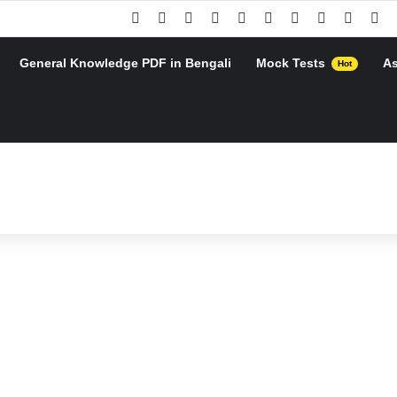
Facebook
X
Pinterest
YouTube
Instagram
Google Play
Telegram
WhatsApp
RSS
Go
General Knowledge PDF in Bengali
Mock Tests
A
Hot
h