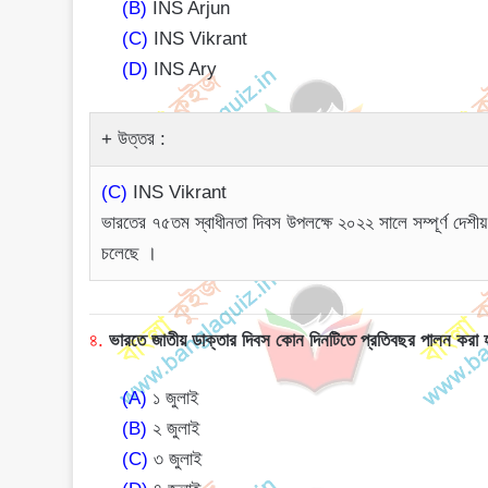
(B)
INS Arjun
(C)
INS Vikrant
(D)
INS Ary
উত্তর :
(C)
INS Vikrant
ভারতের ৭৫তম স্বাধীনতা দিবস উপলক্ষে ২০২২ সালে সম্পূর্ণ দেশ
চলেছে ।
৪.
ভারতে জাতীয় ডাক্তার দিবস কোন দিনটিতে প্রতিবছর পালন করা
(A)
১ জুলাই
(B)
২ জুলাই
(C)
৩ জুলাই