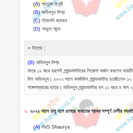
(A)
প্রত্যুষ চৈধুরী
(B)
অভিমন্যু মিশ্র
(C)
স্ট্যানলি জ্যাকব
(D)
অভুদে পান্ডে
উত্তর :
(B)
অভিমন্যু মিশ্র
মাত্র ১২ বছর বয়সেই গ্র্যান্ডমাস্টারের শিরোপা অর্জন করলেন ভারতী
দিল অভিমন্যু। ২০০২ সালে কার্জাকিন গ্র্যান্ডমাস্টার হয়েছিলেন
গঙ্গোপাধ্যায়ের ছাত্র। অভিমন্যু গ্র্যান্ডমাস্টার হল ১২ বছর ৪ মা
৩.
২০২২ সালে চালু হলে চলেছে ভারতের প্রথম সম্পূর্ণ দেশীয় পদ্ধ
(A)
INS Shaurya