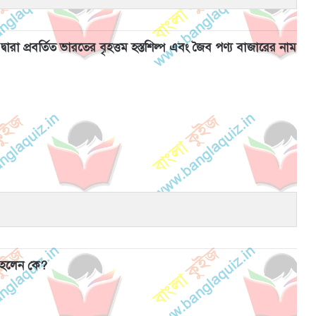
্বারা প্রবর্তিত ভারতের বৃহত্তম হস্তশিল্প এবং জৈব পণ্য বাজারের নাম
ত হলেন কে?