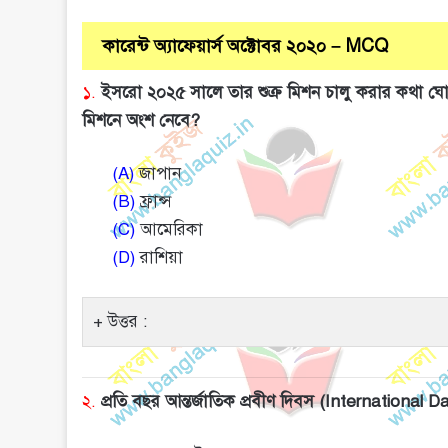
কারেন্ট অ্যাফেয়ার্স অক্টোবর ২০২০ – MCQ
১.
ইসরো ২০২৫ সালে তার শুক্র মিশন চালু করার কথা ঘো
মিশনে অংশ নেবে?
(A)
জাপান
(B)
ফ্রান্স
(C)
আমেরিকা
(D)
রাশিয়া
উত্তর :
২.
প্রতি বছর আন্তর্জাতিক প্রবীণ দিবস (International