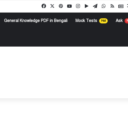
Facebook
X
Pinterest
YouTube
Instagram
Google Play
Telegram
WhatsApp
RSS
G
General Knowledge PDF in Bengali
Mock Tests
Ask
Hot