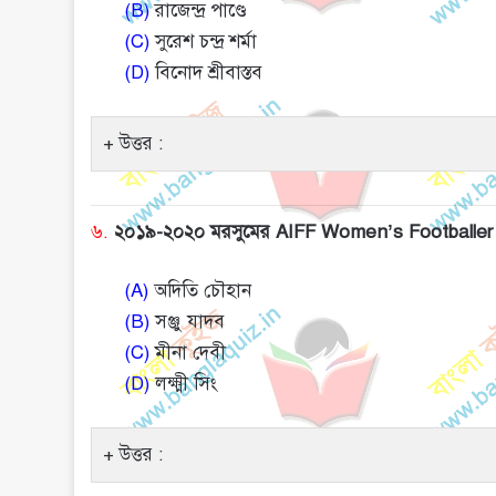
(B)
রাজেন্দ্র পাণ্ডে
(C)
সুরেশ চন্দ্র শর্মা
(D)
বিনোদ শ্রীবাস্তব
উত্তর :
৬.
২০১৯-২০২০ মরসুমের AIFF Women’s Footballer 
(A)
অদিতি চৌহান
(B)
সঞ্জু যাদব
(C)
মীনা দেবী
(D)
লক্ষ্মী সিং
উত্তর :