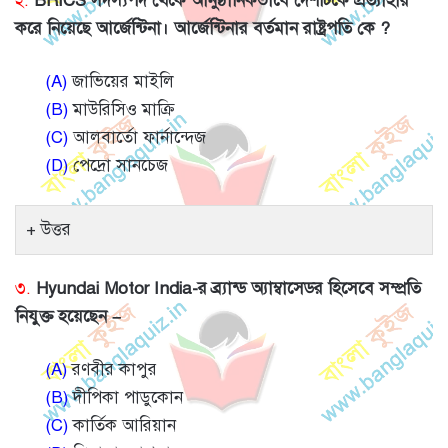
২.
BRICS সদস্যপদ থেকে আনুষ্ঠানিকভাবে দেশটিকে প্রত্যাহার
করে নিয়েছে আর্জেন্টিনা। আর্জেন্টিনার বর্তমান রাষ্ট্রপতি কে ?
(A)
জাভিয়ের মাইলি
(B)
মাউরিসিও মাক্রি
(C)
আলবার্তো ফার্নান্দেজ
(D)
পেদ্রো সানচেজ
উত্তর
৩.
Hyundai Motor India-র ব্র্যান্ড অ্যাম্বাসেডর হিসেবে সম্প্রতি
নিযুক্ত হয়েছেন –
(A)
রণবীর কাপুর
(B)
দীপিকা পাডুকোন
(C)
কার্তিক আরিয়ান