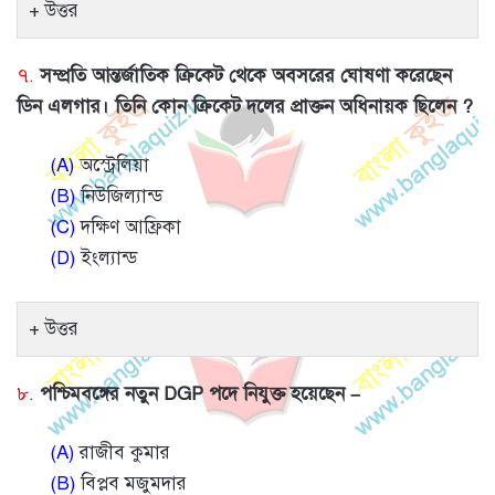
উত্তর
৭.
সম্প্রতি আন্তর্জাতিক ক্রিকেট থেকে অবসরের ঘোষণা করেছেন
ডিন এলগার। তিনি কোন ক্রিকেট দলের প্রাক্তন অধিনায়ক ছিলেন ?
(A)
অস্ট্রেলিয়া
(B)
নিউজিল্যান্ড
(C)
দক্ষিণ আফ্রিকা
(D)
ইংল্যান্ড
উত্তর
৮.
পশ্চিমবঙ্গের নতুন DGP পদে নিযুক্ত হয়েছেন –
(A)
রাজীব কুমার
(B)
বিপ্লব মজুমদার