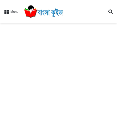
Se
Menu