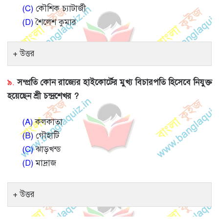
(C)
কৌশিক চ্যাটার্জী
(D)
শৈলেশ কুমার
উত্তর
৯.
সম্প্রতি কোন রাজ্যের হাইকোর্টের মুখ্য বিচারপতি হিসেবে নিযুক্ত
হয়েছেন শ্রী চন্দ্রশেখর ?
(A)
কলকাতা
(B)
গৌহাটি
(C)
ঝাড়খন্ড
(D)
মাদ্রাজ
উত্তর