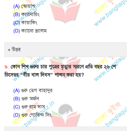
(A)
স্কোয়াশ
(B)
ক্যানোয়িং
(C)
কায়াকিং
(D)
ক্যানো স্ল্যালম
উত্তর
৬.
কোন শিখ গুরুর চার পুত্রের মৃত্যুর স্মরণে প্রতি বছর ২৬ শে
ডিসেম্বর “বীর বাল দিবস” পালন করা হয়?
(A)
গুরু তেগ বাহাদুর
(B)
গুরু অর্জন
(C)
গুরু রাম দাস
(D)
গুরু গোবিন্দ সিং