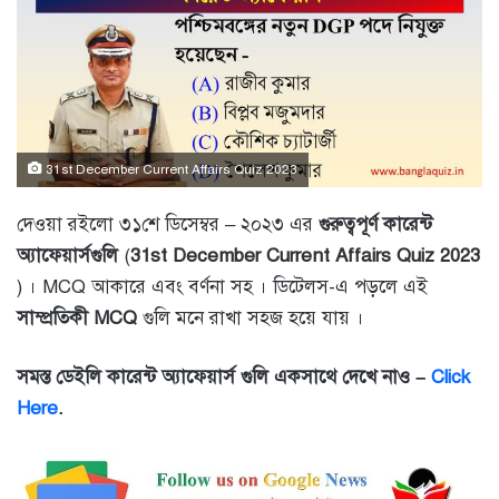
31st December Current Affairs Quiz 2023
দেওয়া রইলো ৩১শে ডিসেম্বর – ২০২৩ এর
গুরুত্বপূর্ণ কারেন্ট
অ্যাফে
য়ার্সগুলি
(
31st December Current Affairs Quiz 2023
) । MCQ আকারে এবং বর্ণনা সহ । ডিটেলস-এ পড়লে এই
সাম্প্রতিকী MCQ
গুলি মনে রাখা সহজ হয়ে যায় ।
সমস্ত ডেইলি কারেন্ট অ্যাফেয়ার্স গুলি একসাথে দেখে নাও –
Click
Here
.