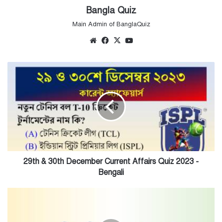
Bangla Quiz
Main Admin of BanglaQuiz
Website
Facebook
X
YouTube
29th
&
30th
December
Current
Affairs
Quiz
2023
-
Bengali
29th & 30th December Current Affairs Quiz 2023 -
Bengali
জাতীয়
ক্রীড়া
পুরস্কার