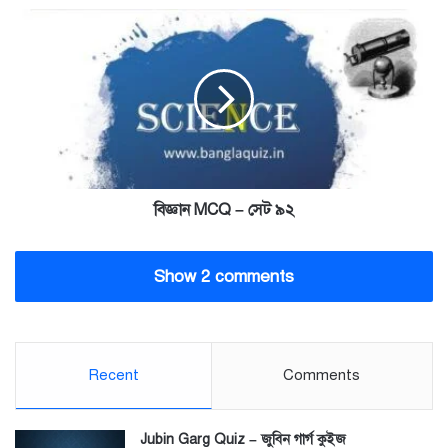
All
বিজ্ঞান
Exams
MCQ
–
সেট
৯২
বিজ্ঞান MCQ – সেট ৯২
Show 2 comments
Recent
Comments
Jubin Garg Quiz – জুবিন গার্গ কুইজ