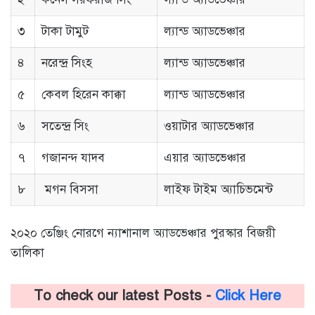
৩
টাকা টামুট
ল্যান্ড অ্যাডভেঞ্চার
৪
নরেন্দ্র সিংহ
ল্যান্ড অ্যাডভেঞ্চার
৫
কেবল হিরেন কাক্কা
ল্যান্ড অ্যাডভেঞ্চার
৬
সতেন্দ্র সিং
ওয়াটার অ্যাডভেঞ্চার
৭
গজানন্দ যাদব
এয়ার অ্যাডভেঞ্চার
৮
মগন বিসসা
লাইফ টাইম অ্যাচিভমেন্ট
২০২০ তেঞ্জিং নোরগে ন্যাশানাল অ্যাডভেঞ্চার পুরস্কার বিজয়ী
তালিকা
To check our latest Posts -
Click Here