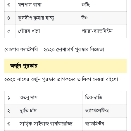
৩
যশপাল রানা
শুটিং
৪
কুলদীপ কুমার হান্ডু
উশু
৫
গৌরব খান্না
প্যারা-ব্যাডমিন্টন
রেগুলার ক্যাটেগরি – ২০২০ দ্রোণাচার্য পুরস্কার বিজেতা
অর্জুন পুরস্কার
২০২০ সালের অর্জুন পুরস্কার প্রাপকদের তালিকা দেওয়া রইলো ।
১
অতনু দাস
তিরন্দাজি
২
দ্যুতি চাঁদ
অ্যাথেলেটিক্স
৩
সাত্বিক সাইরাজ রানকিরেড্ডি
ব্যাডমিন্টন