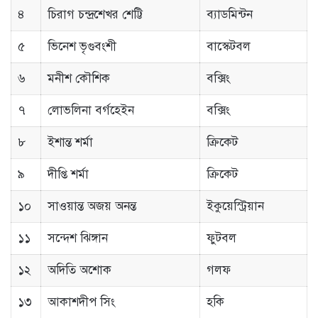
৪
চিরাগ চন্দ্রশেখর শেট্টি
ব্যাডমিন্টন
৫
ভিনেশ ভৃগুবংশী
বাস্কেটবল
৬
মনীশ কৌশিক
বক্সিং
৭
লোভলিনা বর্গহেইন
বক্সিং
৮
ইশান্ত শর্মা
ক্রিকেট
৯
দীপ্তি শর্মা
ক্রিকেট
১০
সাওয়ান্ত অজয় অনন্ত
ইকুয়েস্ট্রিয়ান
১১
সন্দেশ ঝিঙ্গান
ফুটবল
১২
অদিতি অশোক
গলফ
১৩
আকাশদীপ সিং
হকি