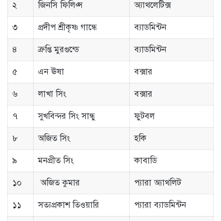
২
জিনসি ফিলিপ্স
অ্যাথলেটিক্স
৩
প্রদীপ শ্রীকৃষ্ণ গান্ধে
ব্যাডমিন্টন
৪
ত্রুপ্তি মুরগুন্ডে
ব্যাডমিন্টন
৫
এন ঊষা
বক্সার
৬
লাখা সিং
বক্সার
৭
সুখবিন্দর সিং সান্ধু
ফুটবল
৮
অজিত সিং
হকি
৯
মনপ্রীত সিং
কাবাডি
১০
অজিত কুমার
প্যারা অ্যাথলিট
১১
সত্যপ্রকাশ তিওয়ারি
প্যারা ব্যাডমিন্টন