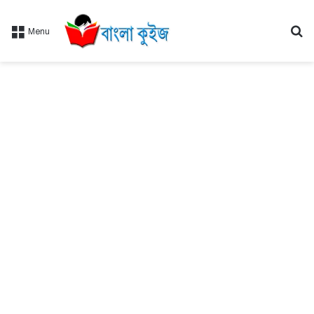
Se
Menu