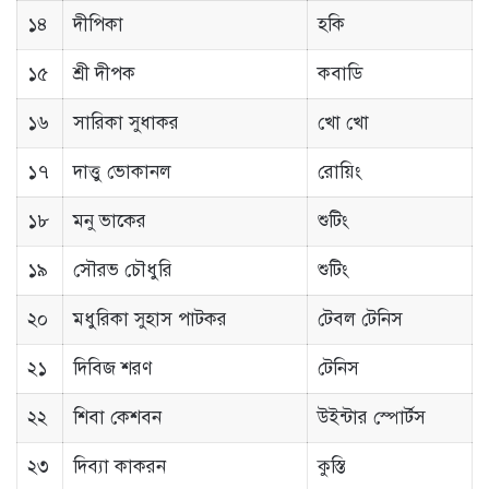
১৪
দীপিকা
হকি
১৫
শ্রী দীপক
কবাডি
১৬
সারিকা সুধাকর
খো খো
১৭
দাত্তু ভোকানল
রোয়িং
১৮
মনু ভাকের
শুটিং
১৯
সৌরভ চৌধুরি
শুটিং
২০
মধুরিকা সুহাস পাটকর
টেবল টেনিস
২১
দিবিজ শরণ
টেনিস
২২
শিবা কেশবন
উইন্টার স্পোর্টস
২৩
দিব্যা কাকরন
কুস্তি