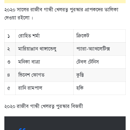
২০২০ সালের রাজীব গান্ধী খেলরত্ন পুরস্কার প্রাপকদের তালিকা
দেওয়া রইলো ।
১
রোহিত শর্মা
ক্রিকেট
২
মারিয়াপ্পান থাঙ্গাভেলু
প্যারা-অ্যাথলেটিক্স
৩
মনিকা বাত্রা
টেবল টেনিস
৪
ভিনেশ ফোগত
কুস্তি
৫
রানি রামপাল
হকি
২০২০ রাজীব গান্ধী খেলরত্ন পুরস্কার বিজয়ী