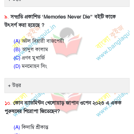
৯.
সম্প্রতি প্রকাশিত ‘Memories Never Die” বইটি কাকে
উৎসর্গ করা হয়েছে ?
(A)
অটল বিহারী বাজপেয়ী
(B)
আব্দুল কালাম
(C)
প্রণব মুখার্জি
(D)
মনমোহন সিং
উত্তর
১০.
কোন ব্যাডমিন্টন খেলোয়াড় জাপান ওপেন ২০২৩ এ একক
পুরুষদের শিরোপা জিতেছেন?
(A)
কিদাম্বি শ্রীকান্ত