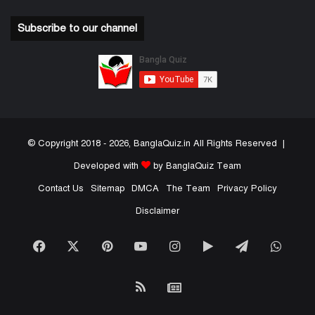
Subscribe to our channel
© Copyright 2018 - 2026, BanglaQuiz.in All Rights Reserved |
Developed with
by BanglaQuiz Team
Contact Us
Sitemap
DMCA
The Team
Privacy Policy
Disclaimer
Facebook
X
Pinterest
YouTube
Instagram
Google
Telegram
What
Play
RSS
Google