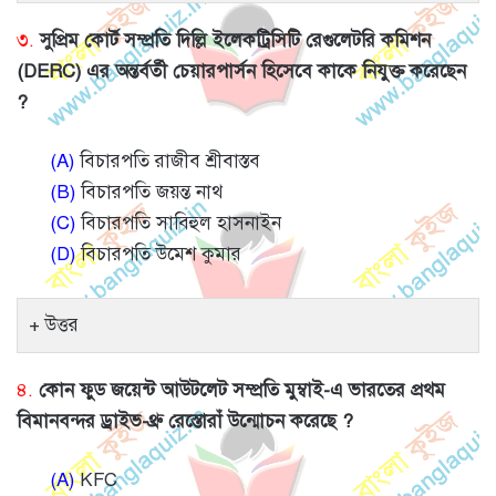
৩.
সুপ্রিম কোর্ট সম্প্রতি দিল্লি ইলেকট্রিসিটি রেগুলেটরি কমিশন
(DERC) এর অন্তর্বর্তী চেয়ারপার্সন হিসেবে কাকে নিযুক্ত করেছেন
?
(A)
বিচারপতি রাজীব শ্রীবাস্তব
(B)
বিচারপতি জয়ন্ত নাথ
(C)
বিচারপতি সাবিহুল হাসনাইন
(D)
বিচারপতি উমেশ কুমার
উত্তর
৪.
কোন ফুড জয়েন্ট আউটলেট সম্প্রতি মুম্বাই-এ ভারতের প্রথম
বিমানবন্দর ড্রাইভ-থ্রু রেস্তোরাঁ উন্মোচন করেছে ?
(A)
KFC