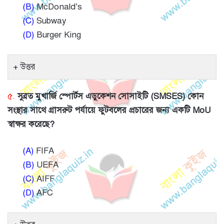
(B)
McDonald’s
(C)
Subway
(D)
Burger King
উত্তর
৫.
সুব্রত মুখার্জি স্পোর্টস এডুকেশন সোসাইটি (SMSES) কোন
সংস্থার সাথে গ্রাসরুট পর্যায়ে ফুটবলের প্রচারের জন্য একটি MoU
স্বাক্ষর করেছে?
(A)
FIFA
(B)
UEFA
(C)
AIFF
(D)
AFC