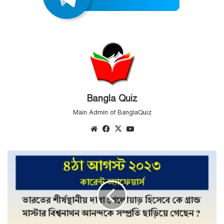
Bangla Quiz
Main Admin of BanglaQuiz
Website
Facebook
X
YouTube
4th
August
Current
Affairs
Quiz
2023
-