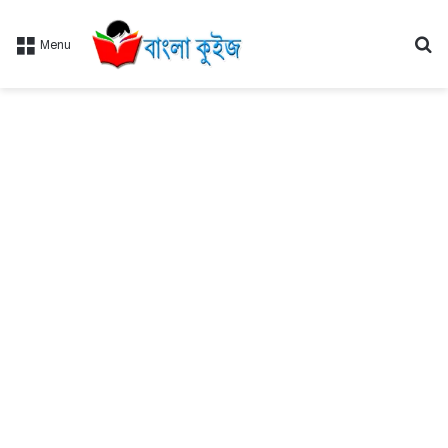
Se
Menu