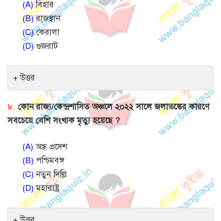
(A)
বিহার
(B)
রাজস্থান
(C)
কেরালা
(D)
গুজরাট
উত্তর
৮.
কোন রাজ্য/কেন্দ্রশাসিত অঞ্চলে ২০২২ সালে জলাতঙ্কের কারণে
সবচেয়ে বেশি সংখ্যক মৃত্যু হয়েছে ?
(A)
অন্ধ্র প্রদেশ
(B)
পশ্চিমবঙ্গ
(C)
নতুন দিল্লি
(D)
মহারাষ্ট্র
উত্তর