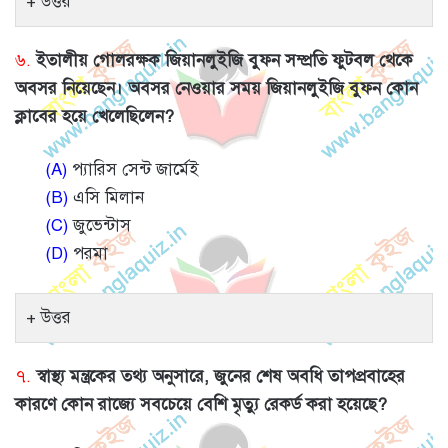
উত্তর
৬.
ইতালীয় গোলরক্ষক জিয়ানলুইজি বুফন সম্প্রতি ফুটবল থেকে
অবসর নিয়েছেন। অবসর নেওয়ার সময় জিয়ানলুইজি বুফন কোন
ক্লাবের হয়ে খেলেছিলেন?
(A)
প্যারিস সেন্ট জার্মেই
(B)
এসি মিলান
(C)
জুভেন্টাস
(D)
পরমা
উত্তর
৭.
স্বাস্থ্য মন্ত্রকের তথ্য অনুসারে, জুনের শেষ অবধি তাপপ্রবাহের
কারণে কোন রাজ্যে সবচেয়ে বেশি মৃত্যু রেকর্ড করা হয়েছে?