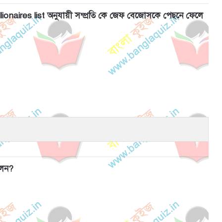
ionaires list অনুযায়ী সম্প্রতি কে জেফ বেজোসকে পেছনে ফেলে
লেন?