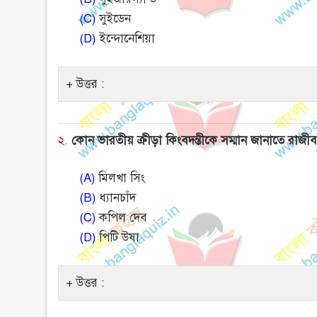
(C)
সুইডেন
(D)
ইন্দোনেশিয়া
উত্তর :
২.
কোন ভারতীয় ক্রীড়া কিংবদন্তীকে সম্মান জানাতে রাজী
(A)
মিলখা সিং
(B)
ধ্যানচাঁদ
(C)
কপিল দেব
(D)
পিটি উষা
উত্তর :