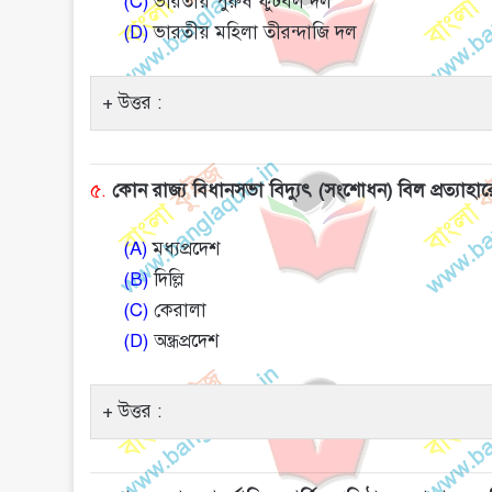
(C)
ভারতীয় পুরুষ ফুটবল দল
(D)
ভারতীয় মহিলা তীরন্দাজি দল
উত্তর :
৫.
কোন রাজ্য বিধানসভা বিদ্যুৎ (সংশোধন) বিল প্রত্যাহারে
(A)
মধ্যপ্রদেশ
(B)
দিল্লি
(C)
কেরালা
(D)
অন্ধ্রপ্রদেশ
উত্তর :