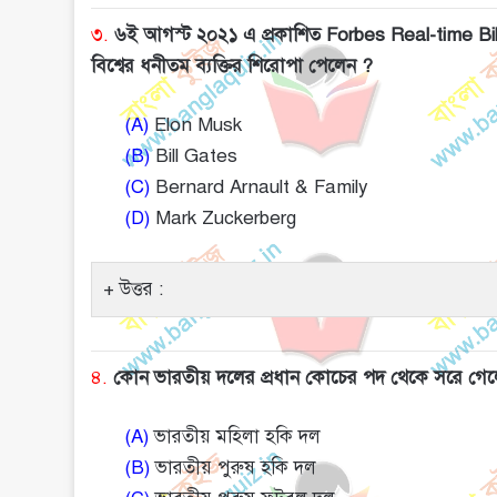
৩.
৬ই আগস্ট ২০২১ এ প্রকাশিত Forbes Real-time Bill
বিশ্বের ধনীতম ব্যক্তির শিরোপা পেলেন ?
(A)
Elon Musk
(B)
Bill Gates
(C)
Bernard Arnault & Family
(D)
Mark Zuckerberg
উত্তর :
৪.
কোন ভারতীয় দলের প্রধান কোচের পদ থেকে সরে গে
(A)
ভারতীয় মহিলা হকি দল
(B)
ভারতীয় পুরুষ হকি দল