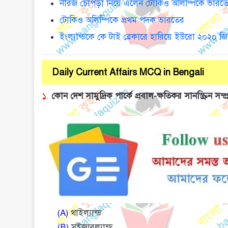
নীরজ চোপড়া নিয়ে এলেন টোকিও অলিম্পিকে ভারতে
টোকিও অলিম্পিকে প্রথম পদক ভারতের
ইংল্যান্ডকে কে টাই ব্রেকারে হারিয়ে ইউরো ২০২০ 
Daily Current Affairs MCQ in Bengali
১.
কোন দেশ সামুদ্রিক পার্কে প্রবাল-ক্ষতিকর সানস্ক্রিন সম্
(A)
থাইল্যান্ড
(B)
সুইজারল্যান্ড