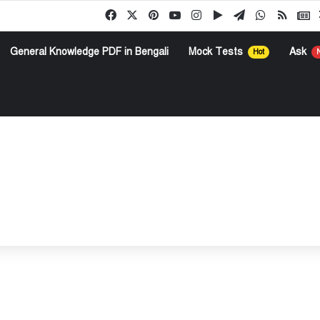
Facebook
X
Pinterest
YouTube
Instagram
Google Play
Telegram
WhatsApp
RSS
G
General Knowledge PDF in Bengali
Mock Tests
Ask
Hot