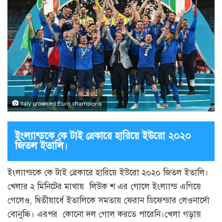
Italy crowned Euro champions
ইংল্যান্ডকে কে টাই ব্রেকারে হারিয়ে ইউরো ২০২০
জিতল ইতালি।
ইংল্যান্ডকে কে টাই ব্রেকারে হারিয়ে ইউরো ২০২০ জিতল ইতালি।
খেলার ২ মিনিটের মাথায় লিউক শ এর গোলে ইংল্যান্ড এগিয়ে
গেলেও, দ্বিতীয়ার্ধে ইতালিকে সমতায় ফেরান ডিফেন্ডার লেওনার্দো
বোনুচ্চি। এরপর কোনো দল গোল করতে পারেনি।খেলা গড়ায়