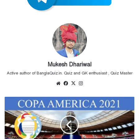
Mukesh Dhariwal
Active author of BanglaQuiz.in. Quiz and GK enthusiast , Quiz Master
Website
Facebook
X
Instagram
ব্রাজিল
কে
১-০
গোলে
হারিয়ে
২০২১
কোপা