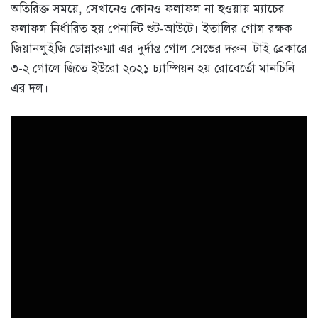
অতিরিক্ত সময়ে, সেখানেও কোনও ফলাফল না হওয়ায় ম্যাচের
ফলাফল নির্ধারিত হয় পেনাল্টি শুট-আউটে। ইতালির গোল রক্ষক
জিয়ানলুইজি ডোন্নারুম্মা এর দুর্দান্ত গোল সেভের দরুন টাই ব্রেকারে
৩-২ গোলে জিতে ইউরো ২০২১ চ্যাম্পিয়ন হয় রোবের্তো মানচিনি
এর দল।