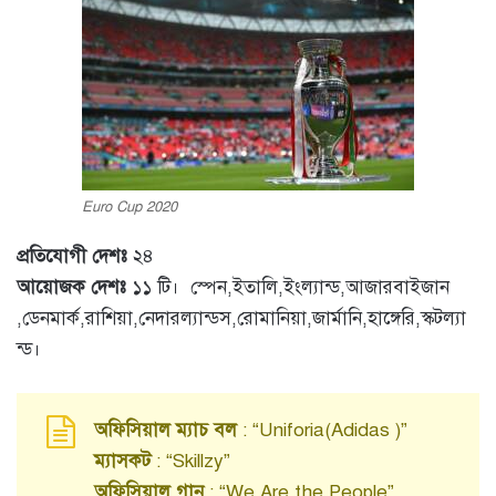
Euro Cup 2020
প্রতিযোগী দেশঃ
২৪
আয়োজক দেশঃ
১১ টি। স্পেন,ইতালি,ইংল্যান্ড,আজারবাইজান
,ডেনমার্ক,রাশিয়া,নেদারল্যান্ডস,রোমানিয়া,জার্মানি,হাঙ্গেরি,স্কটল্যা
ন্ড।
অফিসিয়াল ম্যাচ বল
: “Uniforia(Adidas )”
ম্যাসকট
: “Skillzy”
অফিসিয়াল গান
: “We Are the People”