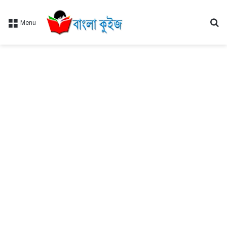
Se
Menu