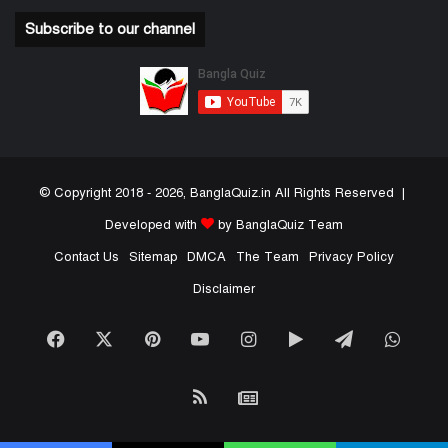
Subscribe to our channel
© Copyright 2018 - 2026, BanglaQuiz.in All Rights Reserved |
Developed with
by BanglaQuiz Team
Contact Us
Sitemap
DMCA
The Team
Privacy Policy
Disclaimer
Facebook
X
Pinterest
YouTube
Instagram
Google
Telegram
What
Play
RSS
Google
News