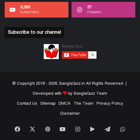
6,360
37
Subscribers
Followers
Subscribe to our channel
© Copyright 2018 - 2026, BanglaQuiz.in All Rights Reserved |
Developed with
by BanglaQuiz Team
Contact Us
Sitemap
DMCA
The Team
Privacy Policy
Disclaimer
Facebook
X
Pinterest
YouTube
Instagram
Google
Telegram
What