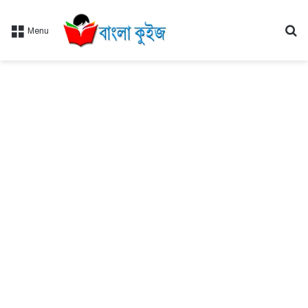
Se
Menu