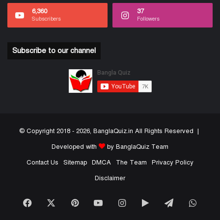
6,360
37
Subscribers
Followers
Subscribe to our channel
© Copyright 2018 - 2026, BanglaQuiz.in All Rights Reserved |
Developed with
by BanglaQuiz Team
Contact Us
Sitemap
DMCA
The Team
Privacy Policy
Disclaimer
Facebook
X
Pinterest
YouTube
Instagram
Google
Telegram
What