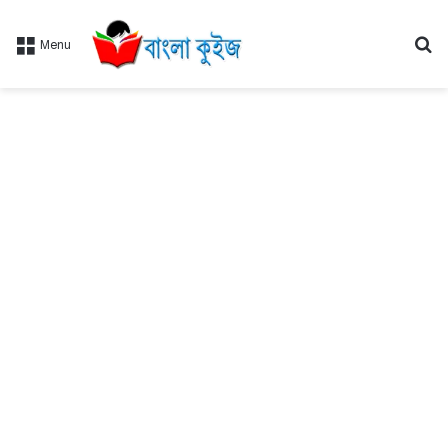
Se
Menu