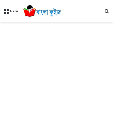
Se
Menu