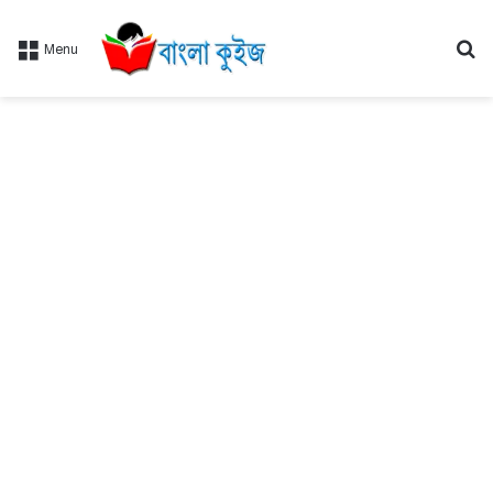
Se
Menu