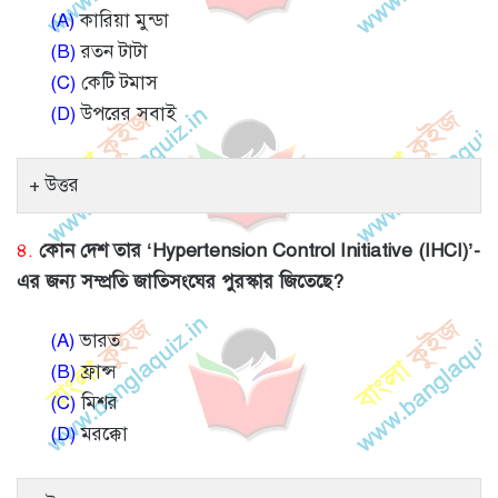
(A)
কারিয়া মুন্ডা
(B)
রতন টাটা
(C)
কেটি টমাস
(D)
উপরের সবাই
উত্তর
৪.
কোন দেশ তার ‘Hypertension Control Initiative (IHCI)’-
এর জন্য সম্প্রতি জাতিসংঘের পুরস্কার জিতেছে?
(A)
ভারত
(B)
ফ্রান্স
(C)
মিশর
(D)
মরক্কো