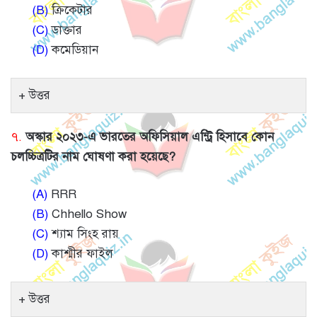
(B)
ক্রিকেটার
(C)
ডাক্তার
(D)
কমেডিয়ান
উত্তর
৭.
অস্কার ২০২৩-এ ভারতের অফিসিয়াল এন্ট্রি হিসাবে কোন
চলচ্চিত্রটির নাম ঘোষণা করা হয়েছে?
(A)
RRR
(B)
Chhello Show
(C)
শ্যাম সিংহ রায়
(D)
কাশ্মীর ফাইল
উত্তর