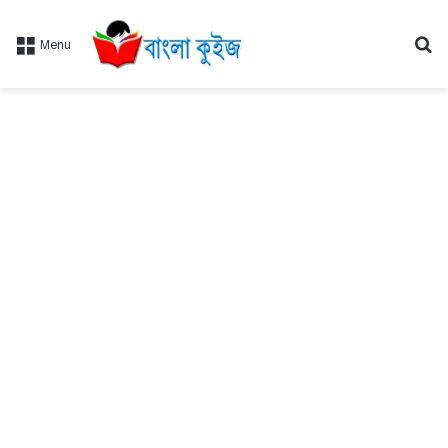
Se
Menu