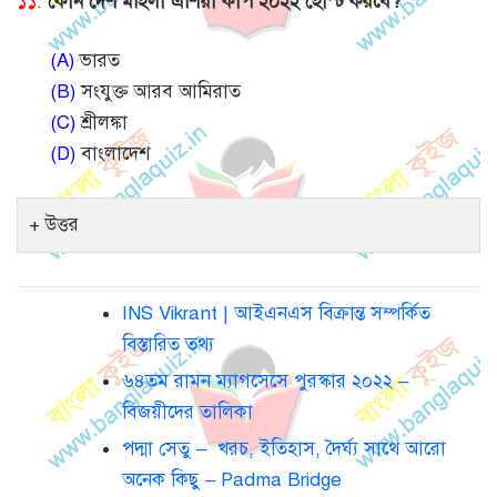
১১.
কোন দেশ মহিলা এশিয়া কাপ ২০২২ হোস্ট করবে?
(A)
ভারত
(B)
সংযুক্ত আরব আমিরাত
(C)
শ্রীলঙ্কা
(D)
বাংলাদেশ
উত্তর
INS Vikrant | আইএনএস বিক্রান্ত সম্পর্কিত
বিস্তারিত তথ্য
৬৪তম রামন ম্যাগসেসে পুরস্কার ২০২২ –
বিজয়ীদের তালিকা
পদ্মা সেতু – খরচ, ইতিহাস, দৈর্ঘ্য সাথে আরো
অনেক কিছু – Padma Bridge