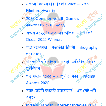
৬৭তম ফিল্মফেয়ার পুরস্কার 2022 – 67th
Filmfare Awards
2022 Commonwealth Games –
কমনওয়েলথ গেমস ২০২২
অস্কার ২০২২ বিজেতাদের তালিকা – List of
Oscar 2022 Winners
লতা মঙ্গেশকর – লতাজীর জীবনী – Biography
of Lataji
নালন্দা বিশ্ববিদ্যালয় – অবস্থান প্রতিষ্ঠাতা বিস্তার
পুনর্নির্মাণ
পদ্ম সম্মান ২০২২ – সম্পূর্ণ তালিকা । Padma
Awards 2022
সমস্ত ডেইলি কারেন্ট অ্যাফেয়ার্স – এর সেট গুলি
একত্রে
India’s Rank In Different Indexes 2021