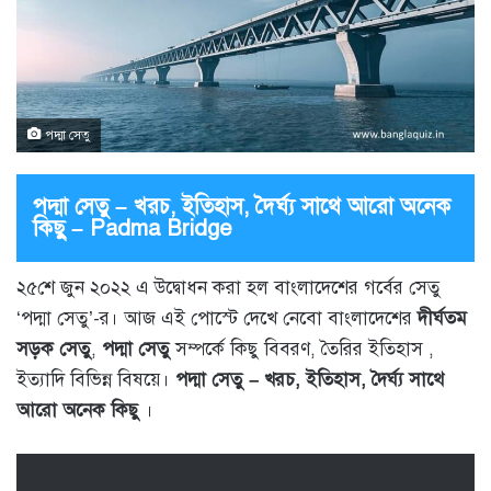
পদ্মা সেতু
পদ্মা সেতু – খরচ, ইতিহাস, দৈর্ঘ্য সাথে আরো অনেক
কিছু – Padma Bridge
২৫শে জুন ২০২২ এ উদ্বোধন করা হল বাংলাদেশের গর্বের সেতু
‘পদ্মা সেতু’-র। আজ এই পোস্টে দেখে নেবো বাংলাদেশের
দীর্ঘতম
সড়ক সেতু
,
পদ্মা সেতু
সম্পর্কে কিছু বিবরণ, তৈরির ইতিহাস ,
ইত্যাদি বিভিন্ন বিষয়ে।
পদ্মা সেতু – খরচ, ইতিহাস, দৈর্ঘ্য সাথে
আরো অনেক কিছু
।