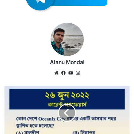
Atanu Mondal
Website
Facebook
YouTube
Instagram
26th
June
Current
Affairs
Quiz
2022
-
Bengali