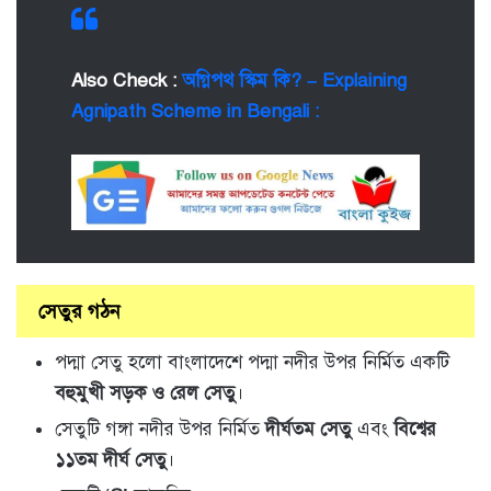
Also Check :
অগ্নিপথ স্কিম কি? – Explaining
Agnipath Scheme in Bengali :
সেতুর গঠন
পদ্মা সেতু হলো বাংলাদেশে পদ্মা নদীর উপর নির্মিত একটি
বহুমুখী সড়ক ও রেল সেতু
।
সেতুটি গঙ্গা নদীর উপর নির্মিত
দীর্ঘতম সেতু
এবং
বিশ্বের
১১তম দীর্ঘ সেতু
।