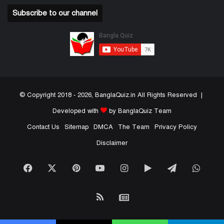
Subscribe to our channel
© Copyright 2018 - 2026, BanglaQuiz.in All Rights Reserved |
Developed with
by BanglaQuiz Team
Contact Us
Sitemap
DMCA
The Team
Privacy Policy
Disclaimer
Facebook
X
Pinterest
YouTube
Instagram
Google
Telegram
What
Play
RSS
Google
News