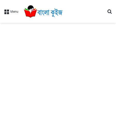
Se
Menu