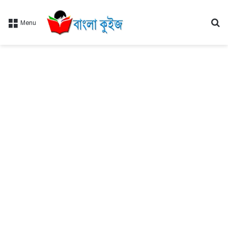
Se
Menu