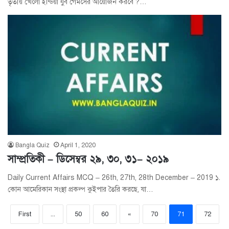
তৃতীয় খেলো ইন্ডিয়া যুব গেমসের আয়োজন করবে ?…
Bangla Quiz
April 1, 2020
সাম্প্রতিকী – ডিসেম্বর ২৯, ৩০, ৩১– ২০১৯
Daily Current Affairs MCQ – 26th, 27th, 28th December – 2019 ১.
কোন আমেরিকান সংস্থা প্রকল্প কুইপার তৈরি করছে, যা…
First
...
50
60
«
70
71
72