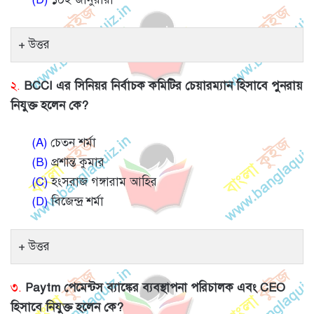
উত্তর
২.
BCCI এর সিনিয়র নির্বাচক কমিটির চেয়ারম্যান হিসাবে পুনরায়
নিযুক্ত হলেন কে?
(A)
চেতন শর্মা
(B)
প্রশান্ত কুমার
(C)
হংসরাজ গঙ্গারাম আহির
(D)
বিজেন্দ্র শর্মা
উত্তর
৩.
Paytm পেমেন্টস ব্যাঙ্কের ব্যবস্থাপনা পরিচালক এবং CEO
হিসাবে নিযুক্ত হলেন কে?