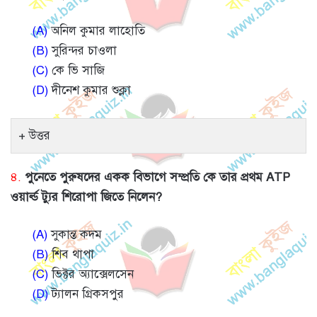
(A)
অনিল কুমার লাহোতি
(B)
সুরিন্দর চাওলা
(C)
কে ভি সাজি
(D)
দীনেশ কুমার শুক্লা
উত্তর
৪.
পুনেতে পুরুষদের একক বিভাগে সম্প্রতি কে তার প্রথম ATP
ওয়ার্ল্ড ট্যুর শিরোপা জিতে নিলেন?
(A)
সুকান্ত কদম
(B)
শিব থাপা
(C)
ভিক্টর অ্যাক্সেলসেন
(D)
ট্যালন গ্রিকসপুর