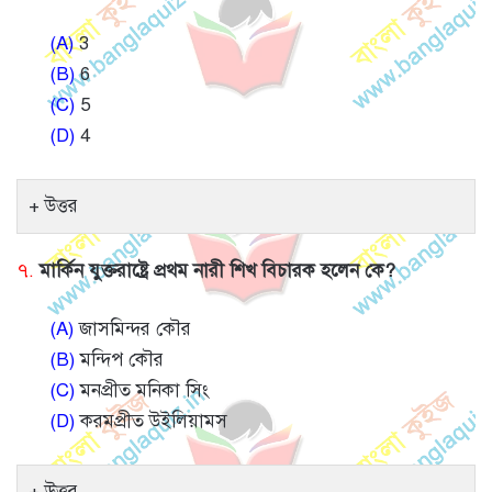
(A)
3
(B)
6
(C)
5
(D)
4
উত্তর
৭.
মার্কিন যুক্তরাষ্ট্রে প্রথম নারী শিখ বিচারক হলেন কে?
(A)
জাসমিন্দর কৌর
(B)
মন্দিপ কৌর
(C)
মনপ্রীত মনিকা সিং
(D)
করমপ্রীত উইলিয়ামস
উত্তর