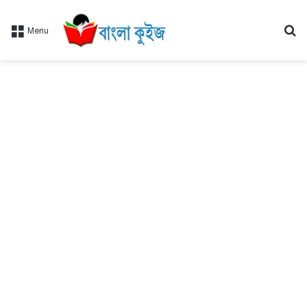
Se
Menu