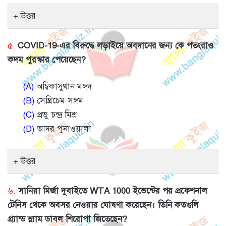
উত্তর
৫.
COVID-19-এর বিরুদ্ধে লড়াইয়ে অবদানের জন্য কে পতংরাও
কদম পুরস্কার পেয়েছেন?
(A)
অম্বিকাসুথান মঙ্গদ
(B)
সেথ্রিচেম সঙ্গম
(C)
প্রভু চন্দ্র মিশ্র
(D)
আদর পুনাওয়ালা
উত্তর
৬.
সানিয়া মির্জা দুবাইতে WTA 1000 ইভেন্টের পর প্রফেশনাল
টেনিস থেকে অবসর নেওয়ার ঘোষণা করেছেন। তিনি কতগুলি
গ্র্যান্ড স্ল্যাম ডাবল শিরোপা জিতেছেন?