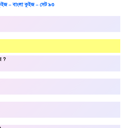
কুইজ – বাংলা কুইজ – সেট ৯৩
য় ?