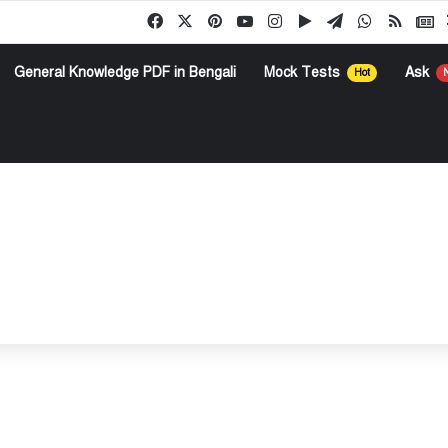
Facebook
X
Pinterest
YouTube
Instagram
Google Play
Telegram
WhatsApp
RSS
G
General Knowledge PDF in Bengali
Mock Tests
Ask
Hot