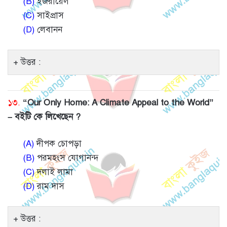
(B)
ইজরায়েল
(C)
সাইপ্রাস
(D)
লেবানন
উত্তর :
১৩.
“Our Only Home: A Climate Appeal to the World”
– বইটি কে লিখেছেন ?
(A)
দীপক চোপড়া
(B)
পরমহংস যোগানন্দ
(C)
দলাই লামা
(D)
রাম দাস
উত্তর :