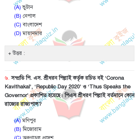
(A)
ভুটান
(B)
নেপাল
(C)
বাংলাদেশ
(D)
মায়ানমার
উত্তর :
৬.
সম্প্রতি পি. এস. শ্রীধরন পিল্লাই কর্তৃক রচিত বই ‘Corona
Kavithakal’, ‘Republic Day 2020’ ও ‘Thus Speaks the
Governor’ প্রকাশিত হয়েছে। পিএস শ্রীধরণ পিল্লাই বর্তমানে কোন
রাজ্যের রাজ্যপাল?
(A)
মণিপুর
(B)
মিজোরাম
(C)
অরুণাচল প্রদেশ