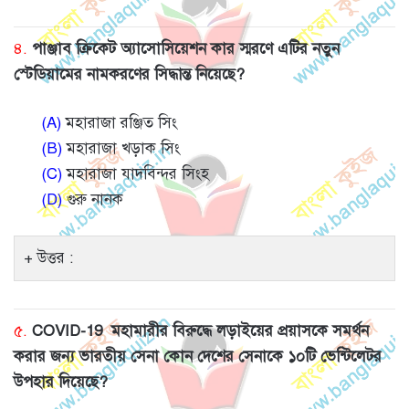
৪.
পাঞ্জাব ক্রিকেট অ্যাসোসিয়েশন কার স্মরণে এটির নতুন
স্টেডিয়ামের নামকরণের সিদ্ধান্ত নিয়েছে?
(A)
মহারাজা রঞ্জিত সিং
(B)
মহারাজা খড়াক সিং
(C)
মহারাজা যাদবিন্দর সিংহ
(D)
গুরু নানক
উত্তর :
৫.
COVID-19 মহামারীর বিরুদ্ধে লড়াইয়ের প্রয়াসকে সমর্থন
করার জন্য ভারতীয় সেনা কোন দেশের সেনাকে ১০টি ভেন্টিলেটর
উপহার দিয়েছে?