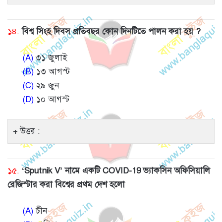
১৪.
বিশ্ব সিংহ দিবস প্রতিবছর কোন দিনটিতে পালন করা হয় ?
(A)
৩১ জুলাই
(B)
১৩ আগস্ট
(C)
২৯ জুন
(D)
১০ আগস্ট
উত্তর :
১৫.
‘Sputnik V’ নামে একটি COVID-19 ভ্যাকসিন অফিসিয়ালি
রেজিস্টার করা বিশ্বের প্রথম দেশ হলো
(A)
চীন