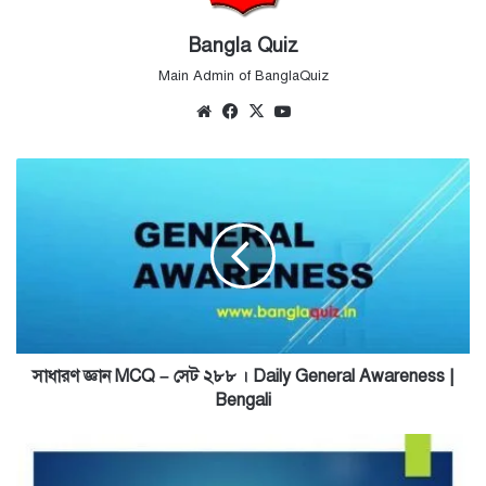
Bangla Quiz
Main Admin of BanglaQuiz
Website
Facebook
X
YouTube
সাধারণ
জ্ঞান
MCQ
–
সেট
২৮৮
।
Daily
General
Awareness
সাধারণ জ্ঞান MCQ – সেট ২৮৮ । Daily General Awareness |
|
Bengali
Bengali
রাষ্ট্রবিজ্ঞান
MCQ