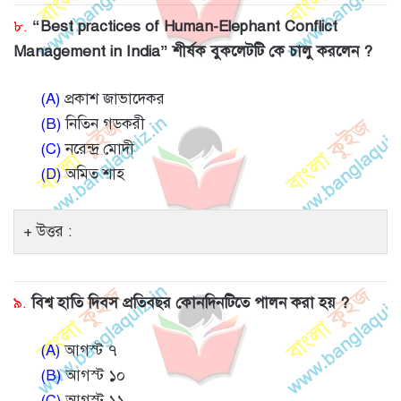
৮.
“Best practices of Human-Elephant Conflict
Management in India” শীর্ষক বুকলেটটি কে চালু করলেন ?
(A)
প্রকাশ জাভাদেকর
(B)
নিতিন গডকরী
(C)
নরেন্দ্র মোদী
(D)
অমিত শাহ
উত্তর :
৯.
বিশ্ব হাতি দিবস প্রতিবছর কোনদিনটিতে পালন করা হয় ?
(A)
আগস্ট ৭
(B)
আগস্ট ১০
(C)
আগস্ট ১১