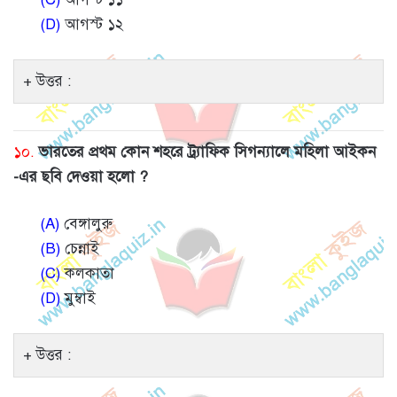
(D)
আগস্ট ১২
উত্তর :
১০.
ভারতের প্রথম কোন শহরে ট্র্যাফিক সিগন্যালে মহিলা আইকন
-এর ছবি দেওয়া হলো ?
(A)
বেঙ্গালুরু
(B)
চেন্নাই
(C)
কলকাতা
(D)
মুম্বাই
উত্তর :