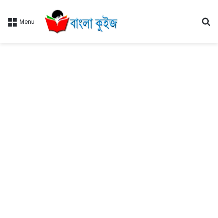
Se
Menu