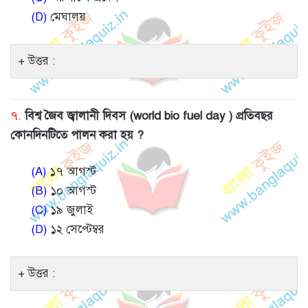
(D)
মেঘালয়
উত্তর :
৭.
বিশ্ব জৈব জ্বালানী দিবস (world bio fuel day ) প্রতিবছর
কোনদিনটিতে পালন করা হয় ?
(A)
১৭ আগস্ট
(B)
১০ আগস্ট
(C)
১৯ জুলাই
(D)
১২ সেপ্টেম্বর
উত্তর :