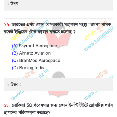
উত্তর :
১৭.
ভারতের প্রথম কোন বেসরকারী মহাকাশ সংস্থা “রমন” নামক
রকেট ইঞ্জিনের টেস্ট ফায়ার করতে চলেছে ?
(A)
Skyroot Aerospace
(B)
Airnetz Aviation
(C)
BrahMos Aerospace
(D)
Boeing India
উত্তর :
১৮.
নোকিয়া 5G গবেষণার জন্য কোন ইনস্টিটিউটে রোবটিক্স ল্যাব
স্থাপনের পরিকল্পনা করেছে?