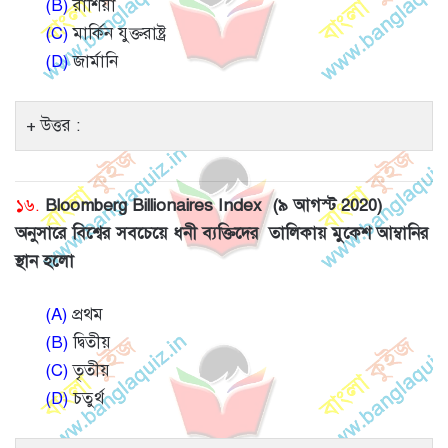
(B)
রাশিয়া
(C)
মার্কিন যুক্তরাষ্ট্র
(D)
জার্মানি
উত্তর :
১৬.
Bloomberg Billionaires Index (৯ আগস্ট 2020)
অনুসারে বিশ্বের সবচেয়ে ধনী ব্যক্তিদের তালিকায় মুকেশ আম্বানির
স্থান হলো
(A)
প্রথম
(B)
দ্বিতীয়
(C)
তৃতীয়
(D)
চতুর্থ