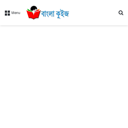
Se
Menu