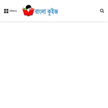
Se
Menu