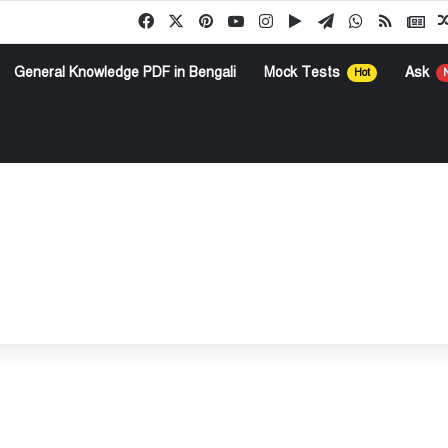
Facebook
X
Pinterest
YouTube
Instagram
Google Play
Telegram
WhatsApp
RSS
Go
General Knowledge PDF in Bengali
Mock Tests
Ask
Hot