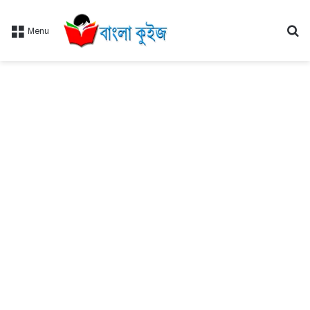
Se
Menu