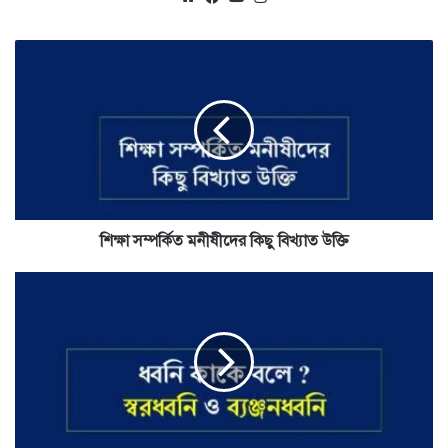
শিক্ষা
সম্পর্কিত
মনীষীদের
কিছু
বিখ্যাত
উক্তি
শিক্ষা সম্পর্কিত মনীষীদের কিছু বিখ্যাত উক্তি
ধ্বনি
কাকে
বলে
?
-
স্বরধ্বনি
ও
ব্যঞ্জনধ্বনি