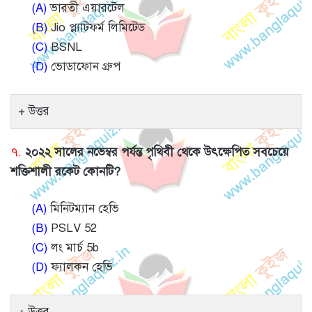
(A)
ভারতী এয়ারটেল
(B)
Jio প্ল্যাটফর্ম লিমিটেড
(C)
BSNL
(D)
ভোডাফোন গ্রুপ
উত্তর
৭.
২০২২ সালের নভেম্বর পর্যন্ত পৃথিবী থেকে উৎক্ষেপিত সবচেয়ে
শক্তিশালী রকেট কোনটি?
(A)
মিনিটম্যান হেভি
(B)
PSLV 52
(C)
লং মার্চ 5b
(D)
ফ্যালকন হেভি
উত্তর