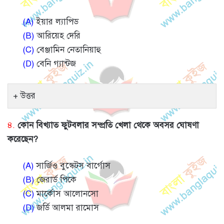
(A)
ইয়ার ল্যাপিড
(B)
আরিয়েহ দেরি
(C)
বেঞ্জামিন নেতানিয়াহু
(D)
বেনি গ্যান্টজ
উত্তর
৪.
কোন বিখ্যাত ফুটবলার সম্প্রতি খেলা থেকে অবসর ঘোষণা
করেছেন?
(A)
সার্জিও বুস্কেটস বার্গোস
(B)
জেরার্ড পিকে
(C)
মার্কোস আলোনসো
(D)
জর্ডি আলমা রামোস