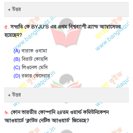
উত্তর
৫.
সম্প্রতি কে BYJU’S এর প্রথম বিশ্বব্যাপী ব্র্যান্ড অ্যাম্বাসেডর
হয়েছেন?
(A)
বারাক ওবামা
(B)
বিরাট কোহলি
(C)
লিওনেল মেসি
(D)
রজার ফেদেরার
উত্তর
৬.
কোন ভারতীয় কোম্পানি ২৪তম ওয়ার্ল্ড কমিউনিকেশন
অ্যাওয়ার্ডে ‘ক্লাউড নেটিভ অ্যাওয়ার্ড’ জিতেছে?