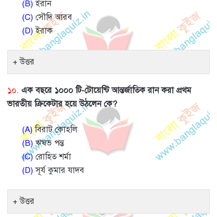
(B)
ইরান
(C)
সৌদি আরব
(D)
ইরাক
উত্তর
১০.
এক বছরে ১০০০ টি-টোয়েন্টি আন্তর্জাতিক রান করা প্রথম
ভারতীয় ক্রিকেটার হয়ে উঠলেন কে?
(A)
বিরাট কোহলি
(B)
ঋষভ পন্ত
(C)
রোহিত শর্মা
(D)
সূর্য কুমার যাদব
উত্তর