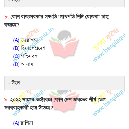
৮.
কোন রাজ্যসরকার সম্প্রতি ‘লাখপতি দিদি যোজনা’ চালু
করেছে?
(A)
উত্তরাখন্ড
(B)
হিমাচলপ্রদেশ
(C)
পশ্চিমবঙ্গ
(D)
আসাম
উত্তর
৯.
২০২২ সালের অক্টোবরে কোন দেশ ভারতের শীর্ষ তেল
সরবরাহকারী হয়ে উঠেছে?
(A)
রাশিয়া