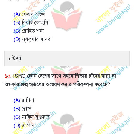
(A)
কেএল রাহুল
(B)
বিরাট কোহলি
(C)
রোহিত শর্মা
(D)
সূর্যকুমার যাদব
উত্তর
১৫.
ISRO কোন দেশের সাথে সহযোগিতায় চাঁদের ছায়া বা
অন্ধকারাচ্ছন্ন অঞ্চলের অন্বেষণ করার পরিকল্পনা করেছে?
(A)
রাশিয়া
(B)
ফ্রান্স
(C)
মার্কিন যুক্তরাষ্ট্র
(D)
জাপান