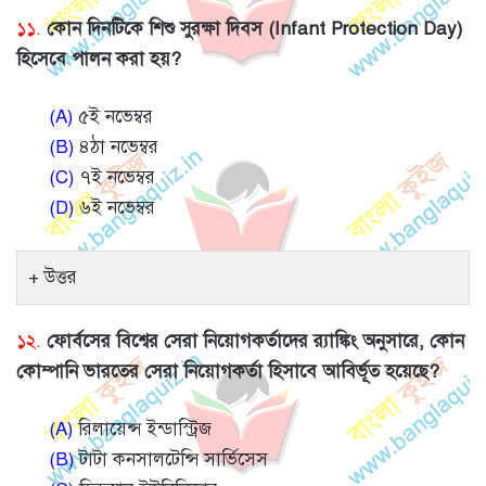
১১.
কোন দিনটিকে শিশু সুরক্ষা দিবস (Infant Protection Day)
হিসেবে পালন করা হয়?
(A)
৫ই নভেম্বর
(B)
৪ঠা নভেম্বর
(C)
৭ই নভেম্বর
(D)
৬ই নভেম্বর
উত্তর
১২.
ফোর্বসের বিশ্বের সেরা নিয়োগকর্তাদের র‍্যাঙ্কিং অনুসারে, কোন
কোম্পানি ভারতের সেরা নিয়োগকর্তা হিসাবে আবির্ভূত হয়েছে?
(A)
রিলায়েন্স ইন্ডাস্ট্রিজ
(B)
টাটা কনসালটেন্সি সার্ভিসেস