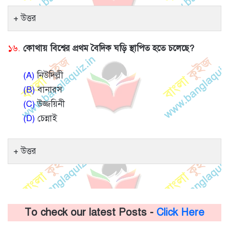
উত্তর
১৬.
কোথায় বিশ্বের প্রথম বৈদিক ঘড়ি স্থাপিত হতে চলেছে?
(A)
নিউদিল্লী
(B)
বানারস
(C)
উজ্জয়িনী
(D)
চেন্নাই
উত্তর
To check our latest Posts -
Click Here