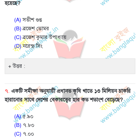
হয়েছে?
(A)
সতীশ গুপ্ত
(B)
ব্রজেশ তোমর
(C)
ব্রজেশ কুমার উপাধ্যায়
(D)
নরেন্দ্র সিং
উত্তর :
৭.
একটি সমীক্ষা অনুযায়ী প্রধানত কৃষি খাতে ১৩ মিলিয়ন চাকরি
হারানোর সাথে দেশের বেকারত্বের হার কত শতাংশ বেড়েছে?
(A)
৫.৯০
(B)
৭.৮০
(C)
৭.০০