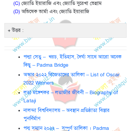
(C)
জ্যোতি ইয়ারাজি এবং জ্যোতি সুরেখা ভেন্নাম
(D)
অভিষেক ভার্মা এবং জ্যোতি ইয়ারাজি
উত্তর :
পদ্মা সেতু – খরচ, ইতিহাস, দৈর্ঘ্য সাথে আরো অনেক
কিছু – Padma Bridge
অস্কার ২০২২ বিজেতাদের তালিকা – List of Oscar
2022 Winners
লতা মঙ্গেশকর – লতাজীর জীবনী – Biography of
Lataji
নালন্দা বিশ্ববিদ্যালয় – অবস্থান প্রতিষ্ঠাতা বিস্তার
পুনর্নির্মাণ
পদ্ম সম্মান ২০২২ – সম্পূর্ণ তালিকা । Padma