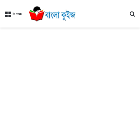
Se
Menu