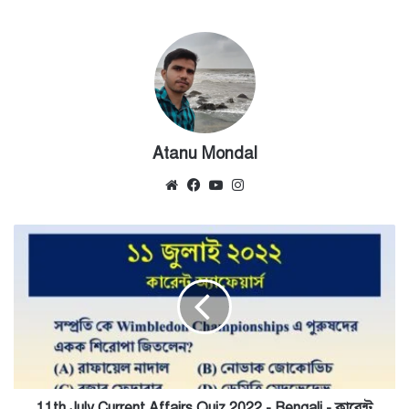
Atanu Mondal
Website
Facebook
YouTube
Instagram
11th
July
Current
Affairs
Quiz
2022
-
Bengali
-
কারেন্ট
11th July Current Affairs Quiz 2022 - Bengali - কারেন্ট