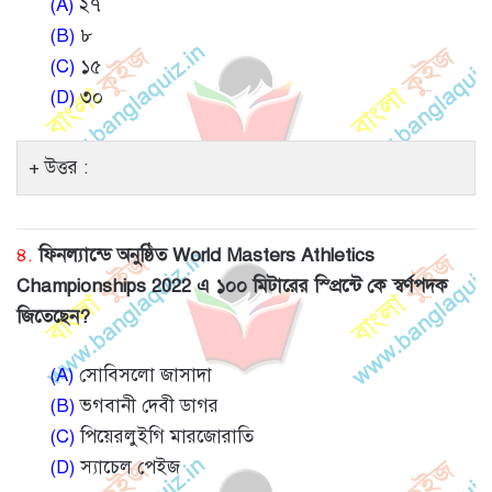
(A)
২৭
(B)
৮
(C)
১৫
(D)
৩০
উত্তর :
৪.
ফিনল্যান্ডে অনুষ্ঠিত World Masters Athletics
Championships 2022 এ ১০০ মিটারের স্প্রিন্টে কে স্বর্ণপদক
জিতেছেন?
(A)
সোবিসলো জাসাদা
(B)
ভগবানী দেবী ডাগর
(C)
পিয়েরলুইগি মারজোরাতি
(D)
স্যাচেল পেইজ