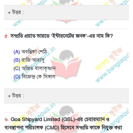
উত্তর :
৫.
সম্প্রতি প্রয়াত ভারতে ‘ইন্টারনেটের জনক’-এর নাম কি?
(A)
অবন্তিকা শেঠি
(B)
রাজি আরাসু
(C)
অজিত বালাকৃষ্ণান
(D)
বিজেন্দ্র কে সিঙ্গাল
উত্তর :
৬.
Goa Shipyard Limited (GSL)-এর চেয়ারম্যান ও
ব্যবস্থাপনা পরিচালক (CMD) হিসেবে সম্প্রতি কাকে নিযুক্ত করা