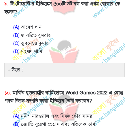
৯.
টি-টোয়েন্টি-র ইতিহাসে ৫০০টি ডট বল করা প্রথম বোলার কে
হলেন?
(A)
আবেশ খান
(B)
জাসপ্রিত বুমরাহ
(C)
ভুবনেশ্বর কুমার
(D)
মহম্মদ শামি
উত্তর :
১০.
মার্কিন যুক্তরাষ্ট্রের বার্মিংহামে World Games 2022 এ ব্রোঞ্জ
পদক জিতে সম্প্রতি কারা ইতিহাস তৈরি করলেন?
(A)
মনীশ নারওয়াল এবং সিফট কৌর সামরা
(B)
জ্যোতি সুরেখা ভেন্নাম এবং অভিষেক ভার্মা