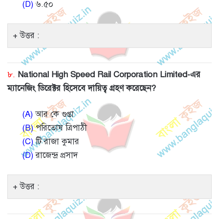
(D)
৬.৫০
উত্তর :
৮.
National High Speed Rail Corporation Limited-এর
ম্যানেজিং ডিরেক্টর হিসেবে দায়িত্ব গ্রহণ করেছেন?
(A)
আর কে গুপ্তা
(B)
পরিতোষ ত্রিপাঠী
(C)
টি রাজা কুমার
(D)
রাজেন্দ্র প্রসাদ
উত্তর :