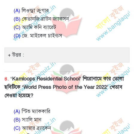
(A)
লিওন্ড্রা ক্রুগার
(B)
কেতানজি ব্রাউন জ্যাকসন
(C)
অ্যামি কনি ব্যারেট
(D)
জে. মাইকেল চাইল্ডস
উত্তর :
৪.
‘Kamloops Residential School’ শিরোনামে কার তোলা
ছবিটিকে ‘World Press Photo of the Year 2022’ খেতাব
দেওয়া হয়েছে?
(A)
স্টিভ ম্যাককারি
(B)
স্যালি মান
(C)
অ্যাম্বার ব্র্যাকেন