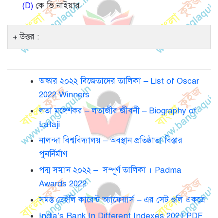
(D)
কে ভি নাইয়ার
উত্তর :
অস্কার ২০২২ বিজেতাদের তালিকা – List of Oscar
2022 Winners
লতা মঙ্গেশকর – লতাজীর জীবনী – Biography of
Lataji
নালন্দা বিশ্ববিদ্যালয় – অবস্থান প্রতিষ্ঠাতা বিস্তার
পুনর্নির্মাণ
পদ্ম সম্মান ২০২২ – সম্পূর্ণ তালিকা । Padma
Awards 2022
সমস্ত ডেইলি কারেন্ট অ্যাফেয়ার্স – এর সেট গুলি একত্রে
India’s Rank In Different Indexes 2021 PDF