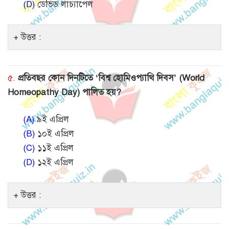
(D)
ডেভিড লাচ্যাপেল
উত্তর :
৫.
প্রতিবছর কোন দিনটিতে ‘বিশ্ব হোমিওপ্যাথি দিবস’ (World
Homeopathy Day) পালিত হয়?
(A)
৯ই এপ্রিল
(B)
১০ই এপ্রিল
(C)
১১ই এপ্রিল
(D)
১২ই এপ্রিল
উত্তর :