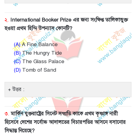
২.
International Booker Prize এর জন্য সংক্ষিপ্ত তালিকাভুক্ত
হওয়া প্রথম হিন্দি উপন্যাস কোনটি?
(A)
A Fine Balance
(B)
The Hungry Tide
(C)
The Glass Palace
(D)
Tomb of Sand
উত্তর :
৩.
মার্কিন যুক্তরাষ্ট্রের সিনেট সম্প্রতি কাকে প্রথম কৃষ্ণাঙ্গ নারী
হিসেবে দেশের সর্বোচ্চ আদালতের বিচারপতির আসনে বসানোর
সিদ্ধান্ত নিয়েছে?