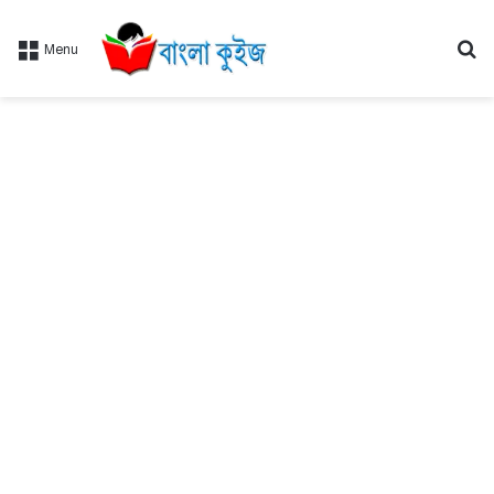
Se
Menu