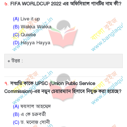
৬.
FIFA WORLDCUP 2022 এর অফিসিয়াল গানটির নাম কী?
(A)
Live it up
(B)
Wakka Wakka
(C)
Quiebe
(D)
Hayya Hayya
উত্তর :
৭.
সম্প্রতি কাকে UPSC (Union Public Service
Commission)-এর নতুন চেয়ারম্যান হিসাবে নিযুক্ত করা হয়েছে?
(A)
ফয়সাল আহম্মেদ
(B)
এ কে চক্রবর্তী
(C)
ড. মনোজ সোনী