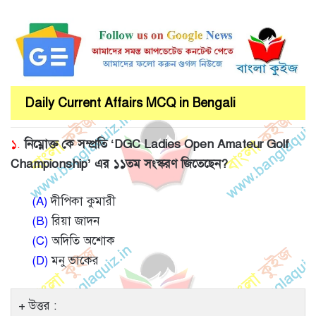
Daily Current Affairs MCQ in Bengali
১.
নিম্নোক্ত কে সম্প্রতি ‘DGC Ladies Open Amateur Golf
Championship’ এর ১১তম সংস্করণ জিতেছেন?
(A)
দীপিকা কুমারী
(B)
রিয়া জাদন
(C)
অদিতি অশোক
(D)
মনু ভাকের
উত্তর :