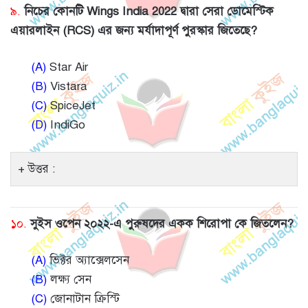
৯.
নিচের কোনটি Wings India 2022 দ্বারা সেরা ডোমেস্টিক
এয়ারলাইন (RCS) এর জন্য মর্যাদাপূর্ণ পুরস্কার জিতেছে?
(A)
Star Air
(B)
Vistara
(C)
SpiceJet
(D)
IndiGo
উত্তর :
১০.
সুইস ওপেন ২০২২-এ পুরুষদের একক শিরোপা কে জিতলেন?
(A)
ভিক্টর অ্যাক্সেলসেন
(B)
লক্ষ্য সেন
(C)
জোনাটান ক্রিস্টি