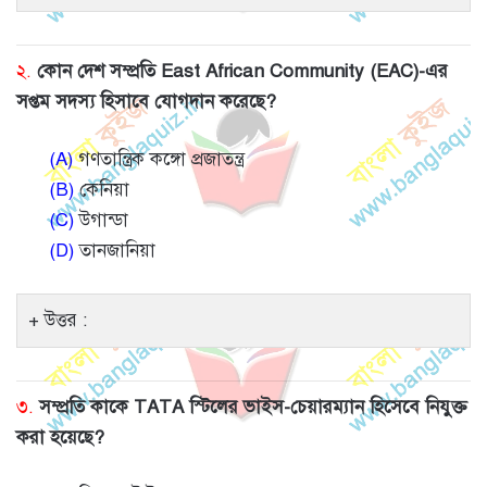
২.
কোন দেশ সম্প্রতি East African Community (EAC)-এর
সপ্তম সদস্য হিসাবে যোগদান করেছে?
(A)
গণতান্ত্রিক কঙ্গো প্রজাতন্ত্র
(B)
কেনিয়া
(C)
উগান্ডা
(D)
তানজানিয়া
উত্তর :
৩.
সম্প্রতি কাকে TATA স্টিলের ভাইস-চেয়ারম্যান হিসেবে নিযুক্ত
করা হয়েছে?