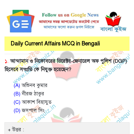
Daily Current Affairs MCQ in Bengali
১.
আন্দামান ও নিকোবরের ডিরেক্টর-জেনারেল অফ পুলিশ (DGP)
হিসেবে সম্প্রতি কে নিযুক্ত হয়েছেন?
(A)
অভিনব কুমার
(B)
নীরজ ঠাকুর
(C)
আকাশ বিহাযুত
(D)
জসপাল সিং
উত্তর :