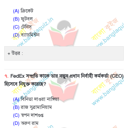
(A)
ক্রিকেট
(B)
ফুটবল
(C)
টেনিস
(D)
ব্যাডমিন্টন
উত্তর :
৭.
FedEx সম্প্রতি কাকে তার নতুন প্রধান নির্বাহী কর্মকর্তা (CEO)
হিসেবে নিযুক্ত করেছে?
(A)
বিনিতা দাওরা নাঙ্গিয়া
(B)
রাজ সুব্রামানিয়াম
(C)
স্বপন দাশগুপ্ত
(D)
অরুণ রাম