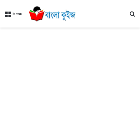
Se
Menu