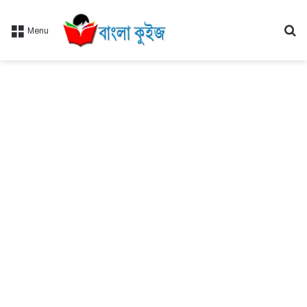
Se
Menu