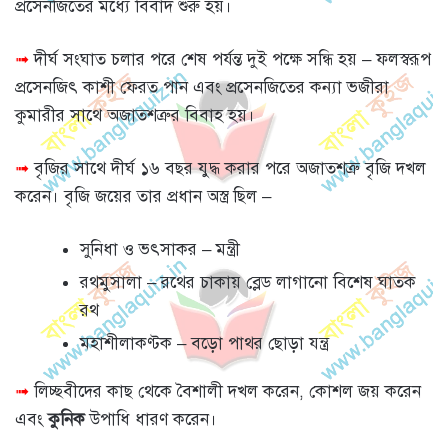
প্রসেনজিতের মধ্যে বিবাদ শুরু হয়।
➟
দীর্ঘ সংঘাত চলার পরে শেষ পর্যন্ত দুই পক্ষে সন্ধি হয় – ফলস্বরূপ
প্রসেনজিৎ কাশী ফেরত পান এবং প্রসেনজিতের কন্যা ভজীরা
কুমারীর সাথে অজাতশত্রুর বিবাহ হয়।
➟
বৃজির সাথে দীর্ঘ ১৬ বছর যুদ্ধ করার পরে অজাতশত্রু বৃজি দখল
করেন। বৃজি জয়ের তার প্রধান অস্ত্র ছিল –
সুনিধা ও ভৎসাকর – মন্ত্রী
রথমুসালা – রথের চাকায় ব্লেড লাগানো বিশেষ ঘাতক
রথ
মহাশীলাকণ্টক – বড়ো পাথর ছোড়া যন্ত্র
➟
লিচ্ছবীদের কাছ থেকে বৈশালী দখল করেন, কোশল জয় করেন
এবং
কুনিক
উপাধি ধারণ করেন।