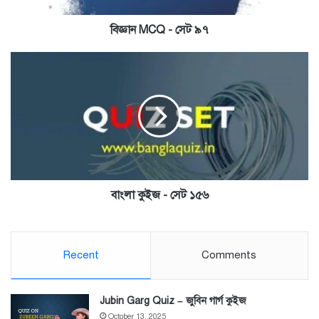
বিজ্ঞান MCQ - সেট ৯৭
বাংলা
কুইজ
-
সেট
১৫৬
বাংলা কুইজ - সেট ১৫৬
Recent
Comments
Jubin Garg Quiz – জুবিন গার্গ কুইজ
October 13, 2025