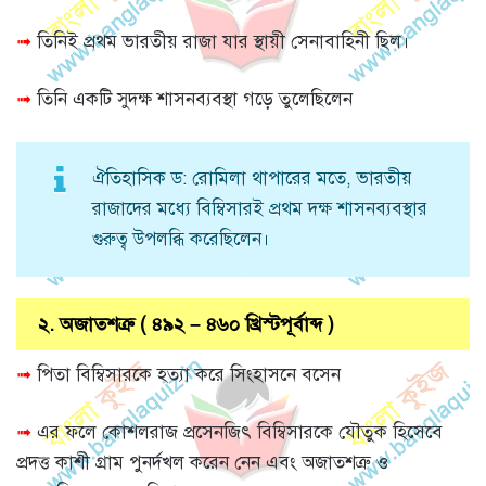
➟
তিনিই প্রথম ভারতীয় রাজা যার স্থায়ী সেনাবাহিনী ছিল।
➟
তিনি একটি সুদক্ষ শাসনব্যবস্থা গড়ে তুলেছিলেন
ঐতিহাসিক ড: রোমিলা থাপারের মতে, ভারতীয়
রাজাদের মধ্যে বিম্বিসারই প্রথম দক্ষ শাসনব্যবস্থার
গুরুত্ব উপলব্ধি করেছিলেন।
২. অজাতশত্রু ( ৪৯২ – ৪৬০ খ্রিস্টপূর্বাব্দ )
➟
পিতা বিম্বিসারকে হত্যা করে সিংহাসনে বসেন
➟
এর ফলে কোশলরাজ প্রসেনজিৎ বিম্বিসারকে যৌতুক হিসেবে
প্রদত্ত কাশী গ্রাম পুনর্দখল করেন নেন এবং অজাতশত্রু ও