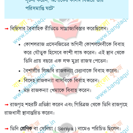
সূচনা করেন, অশোকের কলিঙ্গ বিজয়ে তার
পরিসমাপ্তি ঘটে”
➟
বিম্বিসার বৈবাহিক রীতিতে সাম্রাজ্যবিস্তার করেছিলেন।
কোশলরাজ প্রসেনজিতের ভগিনী কোশলদেবীকে বিবাহ
করে যৌতুক হিসেবে কাশী লাভ করেন। এই স্থান থেকে
তিনি প্রায় বছরে এক লক্ষ মুদ্রা রাজস্ব পেতেন।
বৈশালীর লিচ্ছবি রাজকন্যা চেল্লনাকে বিবাহ করেন।
বিদেহ রাজকন্যা বাসবিকে বিবাহ করেন।
মদ্র রাজকন্যা খেমাকে বিবাহ করেন।
➟
রাজগৃহ শহরটি প্রতিষ্ঠা করেন এবং গিরিব্রজ থেকে তিনি রাজগৃহে
রাজধানী স্থানান্তরিত করেন।
➟
তিনি
শ্রেণিক
বা সেনিয়া ( Seniya ) নামেও পরিচিত ছিলেন।