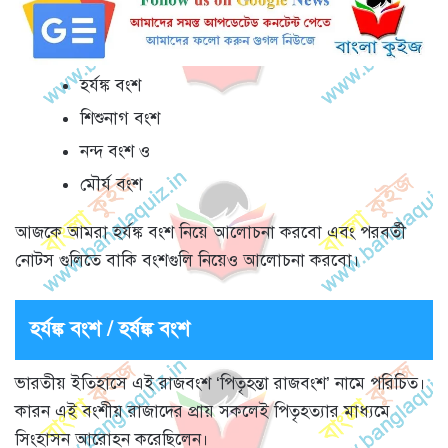
হর্যঙ্ক বংশ
শিশুনাগ বংশ
নন্দ বংশ ও
মৌর্য বংশ
আজকে আমরা হর্যঙ্ক বংশ নিয়ে আলোচনা করবো এবং পরবর্তী
নোটস গুলিতে বাকি বংশগুলি নিয়েও আলোচনা করবো।
হর্যঙ্ক বংশ / হর্ষঙ্ক বংশ
ভারতীয় ইতিহাসে এই রাজবংশ ‘পিতৃহন্তা রাজবংশ’ নামে পরিচিত।
কারন এই বংশীয় রাজাদের প্রায় সকলেই পিতৃহত্যার মাধ্যমে
সিংহাসন আরোহন করেছিলেন।