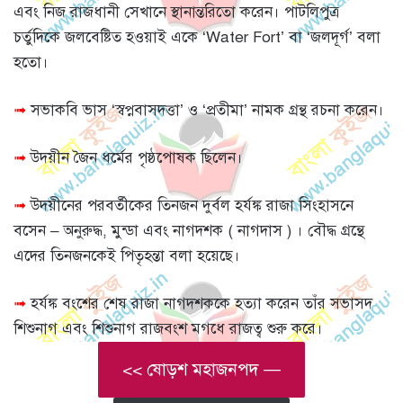
এবং নিজ রাজধানী সেখানে স্থানান্তরিতো করেন। পাটলিপুত্র
চর্তুদিকে জলবেষ্টিত হওয়াই একে ‘Water Fort’ বা ‘জলদূর্গ’ বলা
হতো।
➟
সভাকবি ভাস ‘স্বপ্নবাসদত্তা’ ও ‘প্রতীমা’ নামক গ্রন্থ রচনা করেন।
➟
উদয়ীন জৈন ধর্মের পৃষ্ঠপোষক ছিলেন।
➟
উদয়ীনের পরবর্তীকের তিনজন দুর্বল হর্যঙ্ক রাজা সিংহাসনে
বসেন – অনুরুদ্ধ, মুন্ডা এবং নাগদশক ( নাগদাস ) । বৌদ্ধ গ্রন্থে
এদের তিনজনকেই পিতৃহন্তা বলা হয়েছে।
➟
হর্যঙ্ক বংশের শেষ রাজা নাগদশককে হত্যা করেন তাঁর সভাসদ
শিশুনাগ এবং শিশুনাগ রাজবংশ মগধে রাজত্ব শুরু করে।
<< ষোড়শ মহাজনপদ —