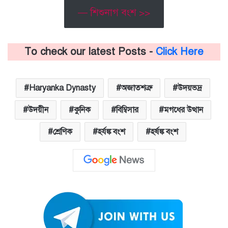
— শিশুনাগ বংশ >>
To check our latest Posts -
Click Here
Haryanka Dynasty
অজাতশত্রু
উদয়ভদ্র
উদয়ীন
কুনিক
বিম্বিসার
মগধের উত্থান
শ্রেণিক
হর্যঙ্ক বংশ
হর্ষঙ্ক বংশ