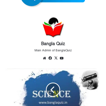
Bangla Quiz
Main Admin of BanglaQuiz
Website
Facebook
X
YouTube
বিজ্ঞান
MCQ
-
সেট
৯৭