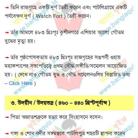
➟
তিনি রাজগৃহে একটি দুর্গ তৈরী করেন এবং পাটলিগ্রামে একটি
পর্যবেক্ষণ দুর্গ ( Watch Fort ) তৈরী করেন।
➟
তাঁর আমলে ৪৮৩ খ্রিঃপূঃ কুশীনগরে এশিয়ার আলো গৌতম
বুদ্ধের মৃত্যু হয়।
➟
তাঁর পৃষ্ঠপোষকতায় ৪৮৩ খ্রিঃপূঃ রাজগৃহের সপ্তপর্ণী গুহায়
মহাকশ্যপের সভাপতিত্বে প্রথম বৌদ্ধ সঙ্গীতি/সম্মেলন আয়োজিত
হয়। ( দেখে নাও গৌতম বুদ্ধ ও বৌদ্ধ সম্মেলনগুলির বিস্তারিত তথ্য
–
Click Here
)
৩. উদয়ীন / উদয়ভদ্র ( ৪৬০ – ৪৪০ খ্রিস্টপূর্বাব্দ )
➟
পিতা অজাতশত্রুকে হত্যা করে সিংহাসনে বসেন।
➟
গঙ্গা ও শোন নদীর সঙ্গমস্থলে পাটলিপুত্র শহরটি স্থাপনা করেন