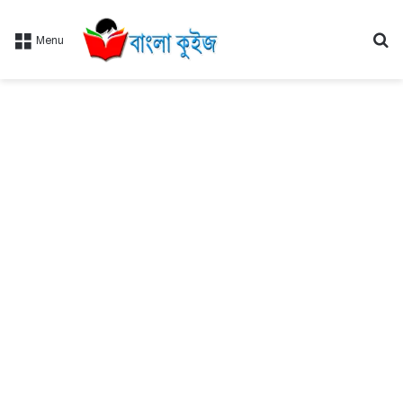
Se
Menu