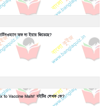
র্টসওম্যান অফ দ্য ইয়ার জিতেছে?
 to Vaccine Maitri’ বইটির লেখক কে?