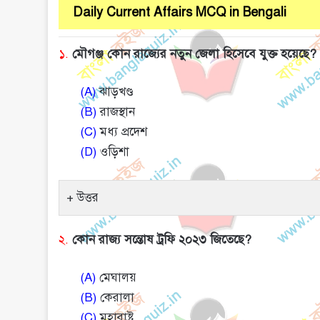
Daily Current Affairs MCQ in Bengali
১.
মৌগঞ্জ কোন রাজ্যের নতুন জেলা হিসেবে যুক্ত হয়েছে?
(A)
ঝাড়খণ্ড
(B)
রাজস্থান
(C)
মধ্য প্রদেশ
(D)
ওড়িশা
উত্তর
২.
কোন রাজ্য সন্তোষ ট্রফি ২০২৩ জিতেছে?
(A)
মেঘালয়
(B)
কেরালা
(C)
মহারাষ্ট্র