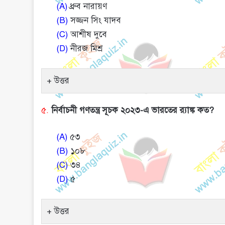
(A)
ধ্রুব নারায়ণ
(B)
সজ্জন সিং যাদব
(C)
আশীষ দুবে
(D)
নীরজ মিশ্র
উত্তর
৫.
নির্বাচনী গণতন্ত্র সূচক ২০২৩-এ ভারতের র‍্যাঙ্ক কত?
(A)
৫৩
(B)
১০৮
(C)
৩৪
(D)
৫
উত্তর