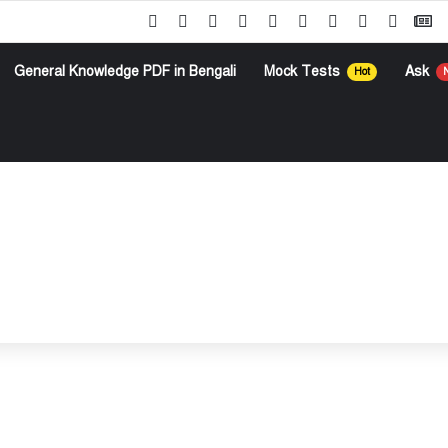
G
Facebook
X
Pinterest
YouTube
Instagram
Google Play
Telegram
WhatsApp
RSS
General Knowledge PDF in Bengali
Mock Tests
Ask
Hot