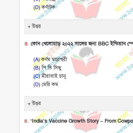
(D)
কর্ণাটক
উত্তর
৩.
কোন খেলোয়াড় ২০২২ সালের জন্য BBC ইন্ডিয়ান স্পো
(A)
কর্ণম মল্লেশ্বরী
(B)
পি ভি সিন্ধু
(C)
মীরাবাই চানু
(D)
মেরি কম
উত্তর
৪.
‘India’s Vaccine Growth Story – From Cowpox