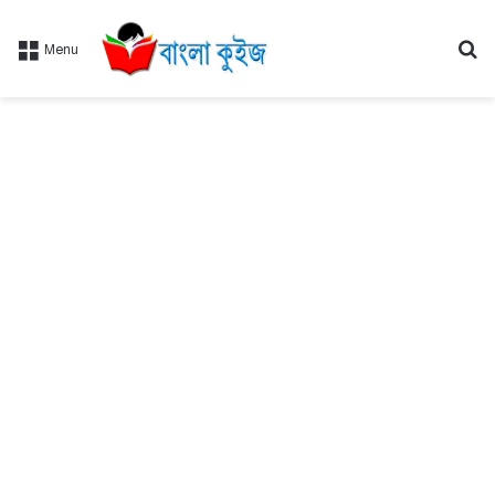
Se
Menu