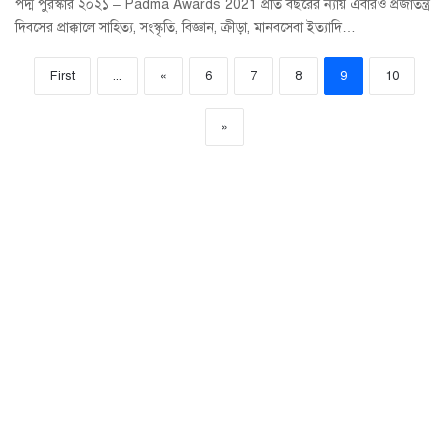
পদ্ম পুরস্কার ২০২১ – Padma Awards 2021 প্রতি বছরের ন্যায় এবারও প্রজাতন্ত্র
দিবসের প্রাক্কালে সাহিত্য, সংস্কৃতি, বিজ্ঞান, ক্রীড়া, মানবসেবা ইত্যাদি…
First
...
«
6
7
8
9
10
»