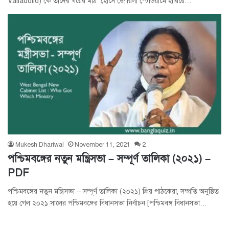
Valladolid) কে তাদের ঘরের মাঠ হোসে জোরিলা স্টেডিয়ামে হারিয়ে…
Mukesh Dhariwal
November 11, 2021
2
পশ্চিমবঙ্গের নতুন মন্ত্রিসভা – সম্পূর্ণ তালিকা (২০২১) –
PDF
পশ্চিমবঙ্গের নতুন মন্ত্রিসভা – সম্পূর্ণ তালিকা (২০২১) প্রিয় পাঠকেরা, সম্প্রতি অনুষ্ঠিত
হয়ে গেল ২০২১ সালের পশ্চিমবঙ্গের বিধানসভা নির্বাচন [পশ্চিমবঙ্গ বিধানসভা…