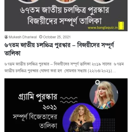
Mukesh Dhariwal
October 25, 2021
৬৭তম জাতীয় চলচ্চিত্র পুরস্কার – বিজয়ীদের সম্পূর্ণ
তালিকা
৬৭তম জাতীয় চলচ্চিত্র পুরস্কার – বিজয়ীদের সম্পূর্ণ তালিকা ২০১৯ সালের ৬৭তম
জাতীয় চলচ্চিত্র পুরষ্কার ঘোষণা করা হল সোমবার সন্ধ্যায় (২২/০৩/২০২১)…