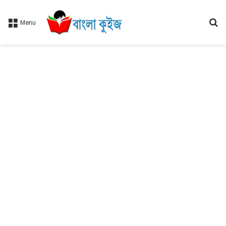
Se
Menu