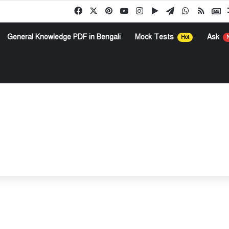
Facebook
X
Pinterest
YouTube
Instagram
Google Play
Telegram
WhatsApp
RSS
G
General Knowledge PDF in Bengali
Mock Tests
Ask
Hot