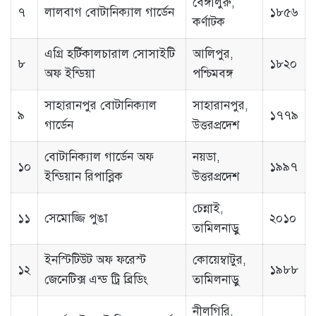
বেঙ্গালুরু,
৭
লালবাগ বোটানিক্যাল গার্ডেন
১৮৫৬
কর্ণাটক
এগ্রি হর্টিকালচারাল সোসাইটি
আলিপুর,
৮
১৮২০
অফ ইন্ডিয়া
পশ্চিমবঙ্গ
সাহারানপুর বোটানিক্যাল
সাহারানপুর,
৯
১৭৭৯
গার্ডেন
উত্তরপ্রদেশ
বোটানিক্যাল গার্ডেন অফ
নয়ডা,
১০
১৯৯৭
ইন্ডিয়ান রিপাব্লিক
উত্তরপ্রদেশ
চেন্নাই,
১১
সেমোজ্জি পুঙা
২০১০
তামিলনাড়ু
ইনস্টিটিউট অফ ফরেস্ট
কোয়েম্বাটুর,
১২
১৯৮৮
জেনেটিক্স এন্ড ট্রি ব্রিডিং
তামিলনাড়ু
নীলগিরি,