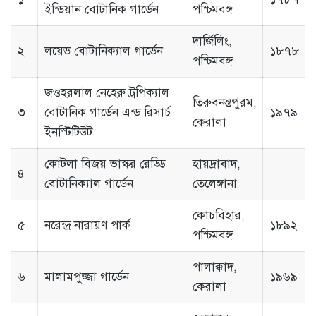
ইন্ডিয়ান বোটানিক গার্ডেন
পশ্চিমবঙ্গ
দার্জিলিং,
২
লয়েড বোটানিক্যাল গার্ডেন
১৮৭৮
পশ্চিমবঙ্গ
জওহরলাল নেহেরু ট্রপিক্যাল
তিরুবনন্তপুরম,
৩
বোটানিক গার্ডেন এন্ড রিসার্চ
১৯৭৯
কেরালা
ইনস্টিটিউট
কোটলা বিজয় ভাস্কর রেড্ডি
হায়দ্রাবাদ,
৪
বোটানিক্যাল গার্ডেন
তেলেঙ্গানা
কোচবিহার,
৫
নরেন্দ্র নারায়ণ পার্ক
১৮৯২
পশ্চিমবঙ্গ
পালাক্কাদ,
৬
মালামপুজ্জা গার্ডেন
১৯৬৯
কেরালা