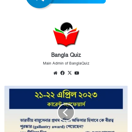
Bangla Quiz
Main Admin of BanglaQuiz
Website
Facebook
X
YouTube
21-
22nd
April
Current
Affairs
Quiz
2023
-