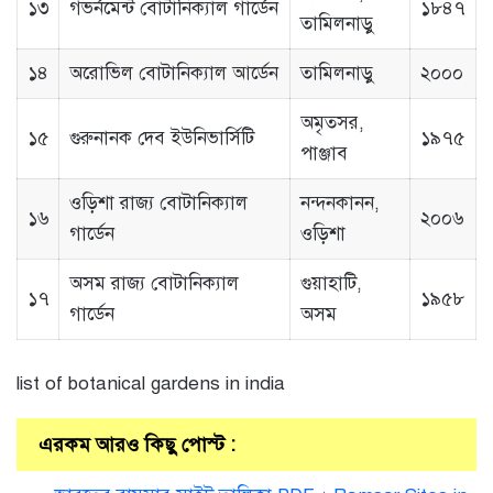
১৩
গভর্নমেন্ট বোটানিক্যাল গার্ডেন
১৮৪৭
তামিলনাড়ু
১৪
অরোভিল বোটানিক্যাল আর্ডেন
তামিলনাড়ু
২০০০
অমৃতসর,
১৫
গুরুনানক দেব ইউনিভার্সিটি
১৯৭৫
পাঞ্জাব
ওড়িশা রাজ্য বোটানিক্যাল
নন্দনকানন,
১৬
২০০৬
গার্ডেন
ওড়িশা
অসম রাজ্য বোটানিক্যাল
গুয়াহাটি,
১৭
১৯৫৮
গার্ডেন
অসম
list of botanical gardens in india
এরকম আরও কিছু পোস্ট :