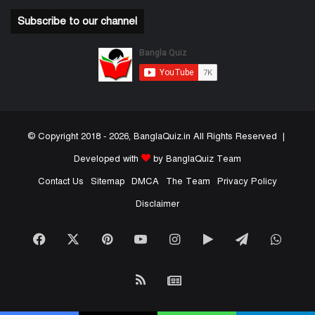
Subscribe to our channel
© Copyright 2018 - 2026, BanglaQuiz.in All Rights Reserved |
Developed with
by BanglaQuiz Team
Contact Us
Sitemap
DMCA
The Team
Privacy Policy
Disclaimer
Facebook
X
Pinterest
YouTube
Instagram
Google
Telegram
What
Play
RSS
Google
News