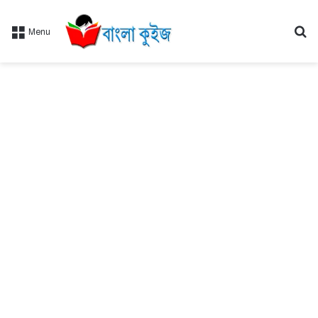
Se
Menu