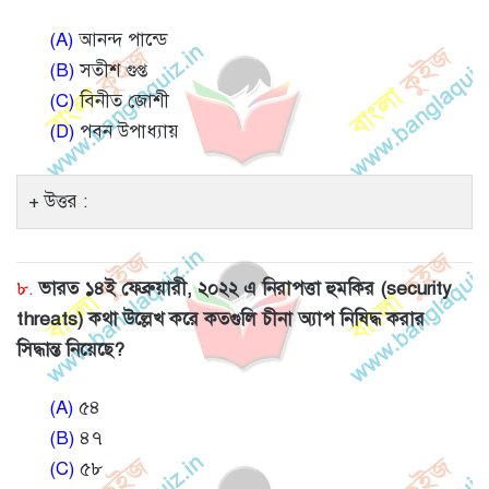
(A)
আনন্দ পান্ডে
(B)
সতীশ গুপ্ত
(C)
বিনীত জোশী
(D)
পবন উপাধ্যায়
উত্তর :
৮.
ভারত ১৪ই ফেব্রুয়ারী, ২০২২ এ নিরাপত্তা হুমকির (security
threats) কথা উল্লেখ করে কতগুলি চীনা অ্যাপ নিষিদ্ধ করার
সিদ্ধান্ত নিয়েছে?
(A)
৫৪
(B)
৪৭
(C)
৫৮