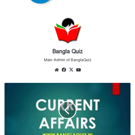
Bangla Quiz
Main Admin of BanglaQuiz
Website
Facebook
X
YouTube
14th
February
Current
Affairs
Quiz
2022
–
Bengali