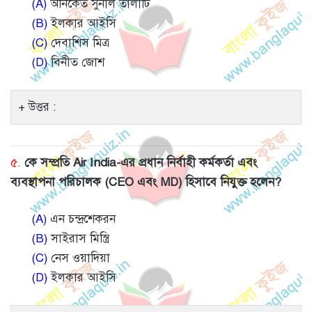
(A)
অনিকেত সুনীল তালাটি
(B)
ইলকার আইসি
(C)
দেবাশিস মিত্র
(D)
বিনীত জোশ
উত্তর :
৫.
কে সম্প্রতি Air India-এর প্রধান নির্বাহী কর্মকর্তা এবং
ব্যবস্থাপনা পরিচালক (CEO এবং MD) হিসাবে নিযুক্ত হলেন?
(A)
এন চন্দ্রশেকরন
(B)
সাইরাস মিস্ত্রি
(C)
নেস ওয়াদিয়া
(D)
ইলকার আইসি