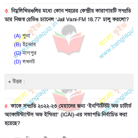
৩.
নিম্নলিখিতগুলির মধ্যে কোন শহরের কেন্দ্রীয় কারাগারটি সম্প্রতি
তার নিজস্ব রেডিও চ্যানেল ‘Jail Vani-FM 18.77’ চালু করলো?
(A)
পুনা
(B)
ইন্দোর
(C)
নাগপুর
(D)
লখনউ
উত্তর :
৪.
কাকে সম্প্রতি ২০২২-২৩ মেয়াদের জন্য ‘ইনস্টিটিউট অফ চার্টার্ড
অ্যাকাউন্ট্যান্টস অফ ইন্ডিয়া’ (ICAI)-এর সভাপতি নির্বাচিত করা
হয়েছে?