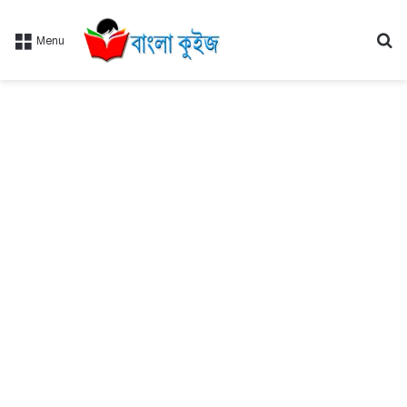
Se
Menu