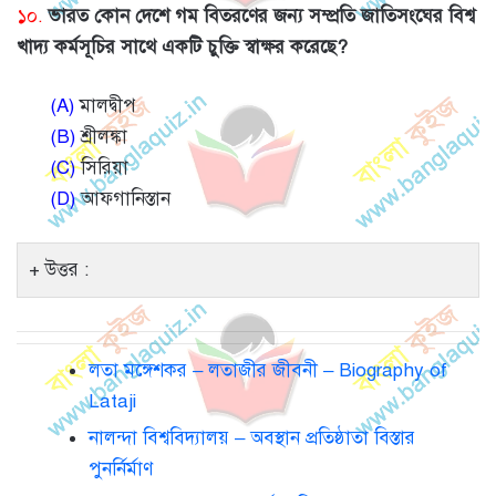
১০.
ভারত কোন দেশে গম বিতরণের জন্য সম্প্রতি জাতিসংঘের বিশ্ব
খাদ্য কর্মসূচির সাথে একটি চুক্তি স্বাক্ষর করেছে?
(A)
মালদ্বীপ
(B)
শ্রীলঙ্কা
(C)
সিরিয়া
(D)
আফগানিস্তান
উত্তর :
লতা মঙ্গেশকর – লতাজীর জীবনী – Biography of
Lataji
নালন্দা বিশ্ববিদ্যালয় – অবস্থান প্রতিষ্ঠাতা বিস্তার
পুনর্নির্মাণ