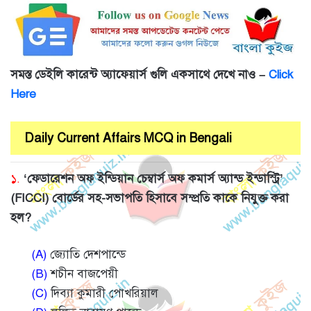
সমস্ত ডেইলি কারেন্ট অ্যাফেয়ার্স গুলি একসাথে দেখে নাও –
Click
Here
Daily Current Affairs MCQ in Bengali
১.
‘ফেডারেশন অফ ইন্ডিয়ান চেম্বার্স অফ কমার্স অ্যান্ড ইন্ডাস্ট্রি’
(FICCI) বোর্ডের সহ-সভাপতি হিসাবে সম্প্রতি কাকে নিযুক্ত করা
হল?
(A)
জ্যোতি দেশপান্ডে
(B)
শচীন বাজপেয়ী
(C)
দিব্যা কুমারী পোখরিয়াল