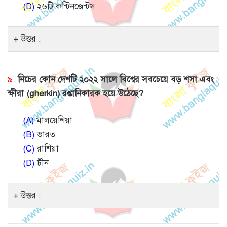
(D)
২৬টি কন্টিনজেন্টস
উত্তর :
৯.
নিচের কোন দেশটি ২০২২ সালে বিশ্বের সবচেয়ে বড় শসা এবং
ক্ষীরা (gherkin) রপ্তানিকারক হয়ে উঠেছে?
(A)
মালয়েশিয়া
(B)
ভারত
(C)
রাশিয়া
(D)
চীন
উত্তর :