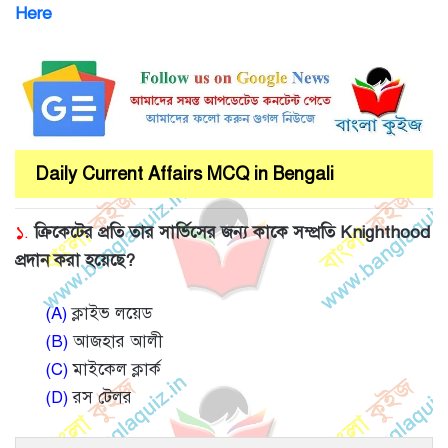
Here
Daily Current Affairs MCQ in Bengali
১.
ক্রিকেটের প্রতি তার সার্ভিসের জন্য কাকে সম্প্রতি Knighthood
প্রদান করা হয়েছে?
(A)
ক্লাইভ লয়েড
(B)
আজহার আলী
(C)
মাইকেল ক্লার্ক
(D)
রস টেলর