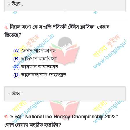
উত্তর :
২.
নিচের মধ্যে কে সম্প্রতি “সিডনি টেনিস ক্লাসিক” খেতাব
জিতেছে?
(A)
ডেনিস শাপোভালভ
(B)
আদ্রিয়ান মান্নারিনো
(C)
আসলান কারাতসেভ
(D)
আলেকজান্ডার জাভেরেভ
উত্তর :
৩.
৯ তম “National Ice Hockey Championship-2022”
কোন জেলায় অনুষ্ঠিত হয়েছিল?