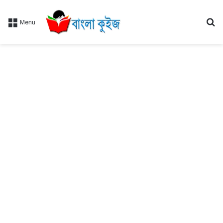
Se
Menu