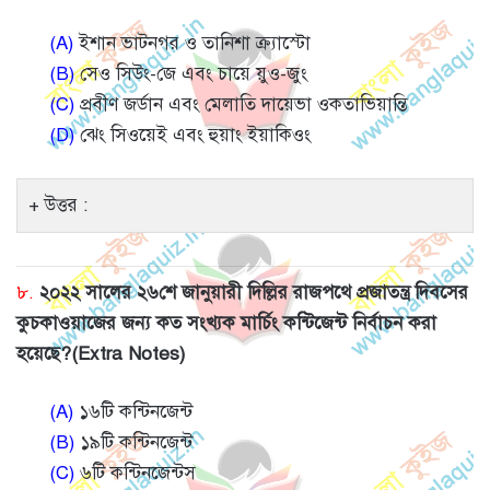
(A)
ইশান ভাটনগর ও তানিশা ক্র্যাস্টো
(B)
সেও সিউং-জে এবং চায়ে য়ুও-জুং
(C)
প্রবীণ জর্ডান এবং মেলাতি দায়েভা ওকতাভিয়ান্তি
(D)
ঝেং সিওয়েই এবং হুয়াং ইয়াকিওং
উত্তর :
৮.
২০২২ সালের ২৬শে জানুয়ারী দিল্লির রাজপথে প্রজাতন্ত্র দিবসের
কুচকাওয়াজের জন্য কত সংখ্যক মার্চিং কন্টিজেন্ট নির্বাচন করা
হয়েছে?(Extra Notes)
(A)
১৬টি কন্টিনজেন্ট
(B)
১৯টি কন্টিনজেন্ট
(C)
৬টি কন্টিনজেন্টস