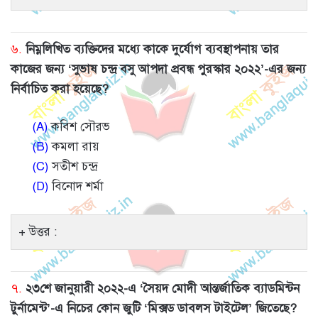
৬.
নিম্নলিখিত ব্যক্তিদের মধ্যে কাকে দুর্যোগ ব্যবস্থাপনায় তার
কাজের জন্য ‘সুভাষ চন্দ্র বসু আপদা প্রবন্ধ পুরস্কার ২০২২’-এর জন্য
নির্বাচিত করা হয়েছে?
(A)
কবিশ সৌরভ
(B)
কমলা রায়
(C)
সতীশ চন্দ্র
(D)
বিনোদ শর্মা
উত্তর :
৭.
২৩শে জানুয়ারী ২০২২-এ ‘সৈয়দ মোদী আন্তর্জাতিক ব্যাডমিন্টন
টুর্নামেন্ট’-এ নিচের কোন জুটি ‘মিক্সড ডাবলস টাইটেল’ জিতেছে?