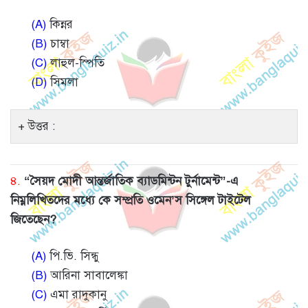
(A)
কিন্নর
(B)
চাম্বা
(C)
লাহুল-স্পিতি
(D)
সিমলা
উত্তর :
৪.
“সৈয়দ মোদী আন্তর্জাতিক ব্যাডমিন্টন টুর্নামেন্ট”-এ
নিম্নলিখিতদের মধ্যে কে সম্প্রতি ওমেন’স সিঙ্গেল টাইটেল
জিতেছেন?
(A)
পি.ভি. সিন্ধু
(B)
আরিনা সাবালেঙ্কা
(C)
এমা রাদুকানু