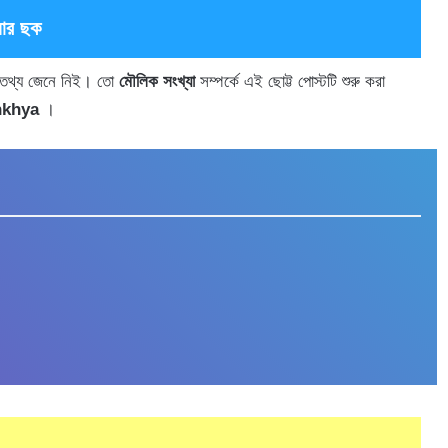
যার ছক
ছু তথ্য জেনে নিই। তো
মৌলিক সংখ্যা
সম্পর্কে এই ছোট্ট পোস্টটি শুরু করা
nkhya
।