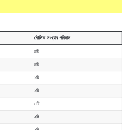
মৌলিক সংখ্যার পরিমান
৪টি
৪টি
২টি
২টি
৩টি
২টি
২টি