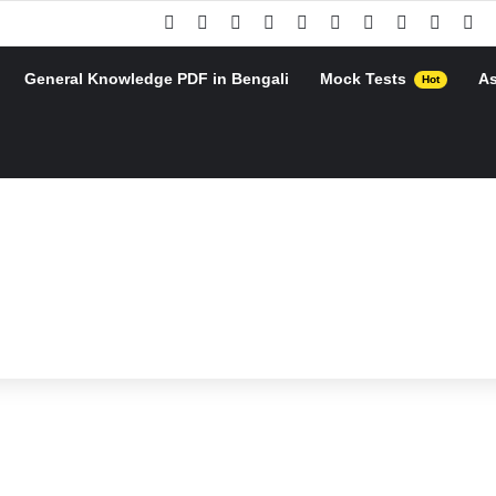
Facebook
X
Pinterest
YouTube
Instagram
Google Play
Telegram
WhatsApp
RSS
Go
General Knowledge PDF in Bengali
Mock Tests
A
Hot
h