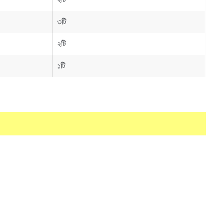
৩টি
২টি
১টি