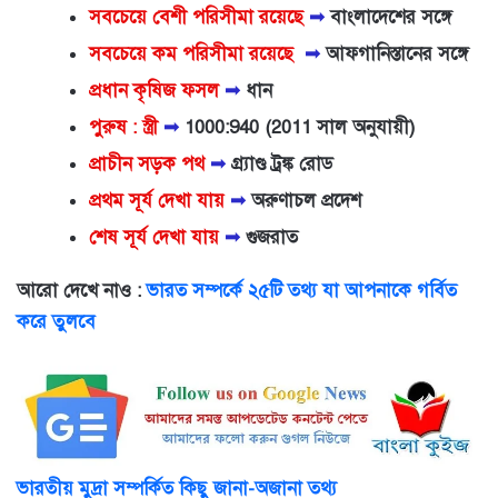
সবচেয়ে বেশী পরিসীমা রয়েছে
➟
বাংলাদেশের সঙ্গে
সবচেয়ে কম পরিসীমা রয়েছে
➟
আফগানিস্তানের সঙ্গে
প্রধান কৃষিজ ফসল
➟
ধান
পুরুষ : স্ত্রী
➟
1000:940 (2011 সাল অনুযায়ী)
প্রাচীন সড়ক পথ
➟
গ্র্যাণ্ড ট্রঙ্ক রোড
প্রথম সূর্য দেখা যায়
➟
অরুণাচল প্রদেশ
শেষ সূর্য দেখা যায়
➟
গুজরাত
আরো দেখে নাও :
ভারত সম্পর্কে ২৫টি তথ্য যা আপনাকে গর্বিত
করে তুলবে
ভারতীয় মুদ্রা সম্পর্কিত কিছু জানা-অজানা তথ্য