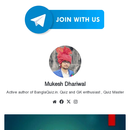
Mukesh Dhariwal
Active author of BanglaQuiz.in. Quiz and GK enthusiast , Quiz Master
Website
Facebook
X
Instagram
19th
–
21st