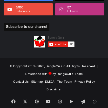
6,360
37
Subscribers
Followers
Subscribe to our channel
© Copyright 2018 - 2026, BanglaQuiz.in All Rights Reserved |
Developed with
by BanglaQuiz Team
Contact Us
Sitemap
DMCA
The Team
Privacy Policy
Disclaimer
Facebook
X
Pinterest
YouTube
Instagram
Google
Telegram
What