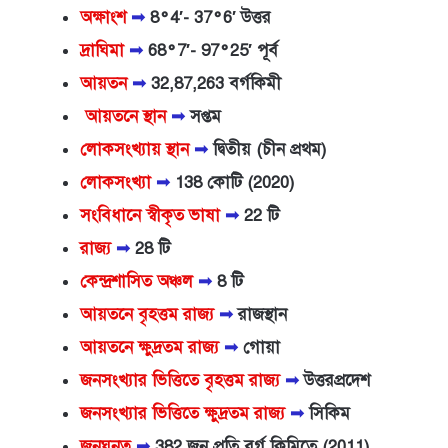
অক্ষাংশ
➟
8°4′- 37°6′ উত্তর
দ্রাঘিমা
➟
68°7′- 97°25′ পূর্ব
আয়তন
➟
32,87,263 বর্গকিমী
আয়তনে স্থান
➟
সপ্তম
লোকসংখ্যায় স্থান
➟
দ্বিতীয় (চীন প্রথম)
লোকসংখ্যা
➟
138 কোটি (2020)
সংবিধানে স্বীকৃত ভাষা
➟
22 টি
রাজ্য
➟
28 টি
কেন্দ্রশাসিত অঞ্চল
➟
8 টি
আয়তনে বৃহত্তম রাজ্য
➟
রাজস্থান
আয়তনে ক্ষুদ্রতম রাজ্য
➟
গোয়া
জনসংখ্যার ভিত্তিতে বৃহত্তম রাজ্য
➟
উত্তরপ্রদেশ
জনসংখ্যার ভিত্তিতে ক্ষুদ্রতম রাজ্য
➟
সিকিম
জনঘনত্ব
➟
382 জন প্রতি বর্গ কিমিতে (2011)