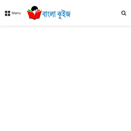
Se
Menu