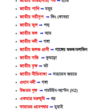
জাতীয়
ঐতিহ্য
বাহী পশু
➟
হাতি
জাতীয় পাখি
➟
ময়ূর
জাতীয় সরীসৃপ
➟
কিং কোবরা
জাতীয় ফুল
➟
পদ্ম
জাতীয় ফল
➟
আম
জাতীয় নদী
➟
গঙ্গা
জাতীয় জলজ প্রাণী
➟
গাঙ্গেয় শুশুক/ডলফিন
জাতীয় সব্জি
➟
কুমড়ো
জাতীয় বৃক্ষ
➟
বট
জাতীয় নীতিবাক্য
➟
সত্যমেব জয়তে
প্রধান নদী
➟
গঙ্গা
উচ্চতম শৃঙ্গ
➟
গডউইন-অস্টেন (K2)
একমাত্র মরুভূমি
➟
থর
ভারতের প্রবেশদ্বার
➟
মুম্বাই