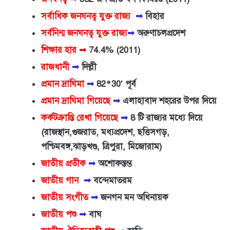
সর্বাধিক জনঘনত্ব যুক্ত রাজ্য
➟
বিহার
সর্বনিন্ম জনঘনত্ব
যুক্ত রাজ্য
➟
অরুণাচলপ্রদেশ
শিক্ষার হার
➟
74.4% (2011)
রাজধানী
➟
দিল্লী
প্রমান দ্রাঘিমা
➟
82°30′ পূর্ব
প্রমান দ্রাঘিমা গিয়েছে
➟
এলাহাবাদ শহরের উপর দিয়ে
কর্কটক্রান্তি রেখা গিয়েছে
➟
8 টি রাজ্যর মধ্যে দিয়ে
(রাজস্থান,গুজরাত, মধ্যপ্রদেশ, ছত্তিসগড়,
পশ্চিমবঙ্গ,ঝাড়খণ্ড, ত্রিপুরা, মিজোরাম)
জাতীয় প্রতীক
➟
অশোকস্তম্ভ
জাতীয় গান
➟
বন্দেমাতরম
জাতীয় সংগীত
➟
জনগন মন অধিনায়ক
জাতীয় পশু
➟
বাঘ