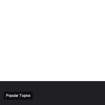
Popular Topics