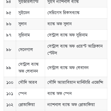
৯৪
সুইজারল্যান্ড
সুইস ন্যাশনাল ব্যাঙ্ক
৯৫
সুইডেন
সেরিগেস রিকসব্যাঙ্ক
৯৬
সুদান
ব্যাঙ্ক অফ সুদান
৯৭
সুরিনাম
সেন্ট্রাল ব্যাঙ্ক অফ সুরিনাম
সেন্ট্রাল ব্যাঙ্ক অফ ওয়েস্ট আফ্রিকান
৯৮
সেনেগাল
স্টেটস
সেন্ট্রাল ব্যাঙ্ক
৯৯
সেন্ট্রাল ব্যাঙ্ক অফ লেবানন
অফ লেবানন
১০০
সৌদি আরব
সৌদি অ্যারাবিয়ান মানিটারি এজেন্সি
১০১
স্পেন
ব্যাঙ্ক অফ স্পেন
১০২
স্লোভাকিয়া
ন্যাশনাল ব্যাঙ্ক অফ স্লোভাকিয়া