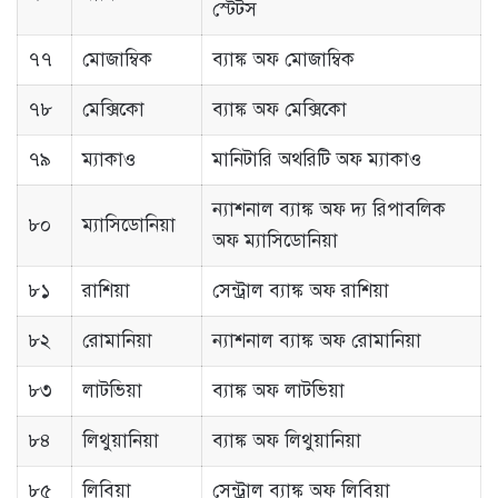
স্টেটস
৭৭
মােজাম্বিক
ব্যাঙ্ক অফ মােজাম্বিক
৭৮
মেক্সিকো
ব্যাঙ্ক অফ মেক্সিকো
৭৯
ম্যাকাও
মানিটারি অথরিটি অফ ম্যাকাও
ন্যাশনাল ব্যাঙ্ক অফ দ্য রিপাবলিক
৮০
ম্যাসিডােনিয়া
অফ ম্যাসিডােনিয়া
৮১
রাশিয়া
সেন্ট্রাল ব্যাঙ্ক অফ রাশিয়া
৮২
রােমানিয়া
ন্যাশনাল ব্যাঙ্ক অফ রােমানিয়া
৮৩
লাটভিয়া
ব্যাঙ্ক অফ লাটভিয়া
৮৪
লিথুয়ানিয়া
ব্যাঙ্ক অফ লিথুয়ানিয়া
৮৫
লিবিয়া
সেন্ট্রাল ব্যাঙ্ক অফ লিবিয়া