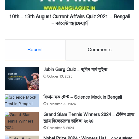
2021
–
Bengali
10th – 13th August Current Affairs Quiz 2021 – Bengali
–
– কারেন্ট অ্যাফেয়ার্স
কারেন্ট
অ্যাফেয়ার্স
Recent
Comments
Jubin Garg Quiz – জুবিন গার্গ কুইজ
October 13, 2025
বিজ্ঞান মক টেস্ট – Science Mock in Bengali
December 29, 2024
Grand Slam Tennis Winners 2024 – টেনিস গ্রান্ড
স্ল্যাম বিজেতাদের তালিকা ২০২৪
December 5, 2024
Nobel Prize 2024 : Winners List – ২০২৪ সালের