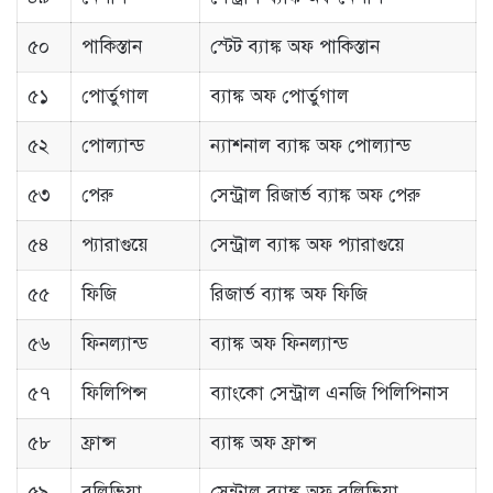
৫০
পাকিস্তান
স্টেট ব্যাঙ্ক অফ পাকিস্তান
৫১
পাের্তুগাল
ব্যাঙ্ক অফ পাের্তুগাল
৫২
পােল্যান্ড
ন্যাশনাল ব্যাঙ্ক অফ পােল্যান্ড
৫৩
পেরু
সেন্ট্রাল রিজার্ভ ব্যাঙ্ক অফ পেরু
৫৪
প্যারাগুয়ে
সেন্ট্রাল ব্যাঙ্ক অফ প্যারাগুয়ে
৫৫
ফিজি
রিজার্ভ ব্যাঙ্ক অফ ফিজি
৫৬
ফিনল্যান্ড
ব্যাঙ্ক অফ ফিনল্যান্ড
৫৭
ফিলিপিন্স
ব্যাংকো সেন্ট্রাল এনজি পিলিপিনাস
৫৮
ফ্রান্স
ব্যাঙ্ক অফ ফ্রান্স
৫৯
বলিভিয়া
সেন্ট্রাল ব্যাঙ্ক অফ বলিভিয়া