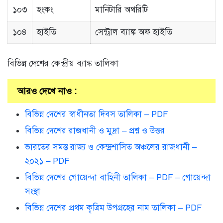
১০৩
হংকং
মানিটারি অথরিটি
১০৪
হাইতি
সেন্ট্রাল ব্যাঙ্ক অফ হাইতি
বিভিন্ন দেশের কেন্দ্রীয় ব্যাঙ্ক তালিকা
আরও দেখে নাও :
বিভিন্ন দেশের স্বাধীনতা দিবস তালিকা – PDF
বিভিন্ন দেশের রাজধানী ও মুদ্রা – প্রশ্ন ও উত্তর
ভারতের সমস্ত রাজ্য ও কেন্দ্রশাসিত অঞ্চলের রাজধানী –
২০২১ – PDF
বিভিন্ন দেশের গোয়েন্দা বাহিনী তালিকা – PDF – গোয়েন্দা
সংস্থা
বিভিন্ন দেশের প্রথম কৃত্রিম উপগ্রহের নাম তালিকা – PDF