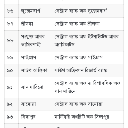
৮৬
লুক্সেমবার্গ
সেন্ট্রাল ব্যাঙ্ক অফ লুক্সেমবার্গ
৮৭
শ্রীলঙ্কা
সেন্ট্রাল ব্যাঙ্ক অফ শ্রীলঙ্কা
সংযুক্ত আরব
সেন্ট্রাল ব্যাঙ্ক অফ ইউনাইটেড আরব
৮৮
আমিরশাহী
অ্যামিরেটস
৮৯
সাইপ্রাস
সেন্ট্রাল ব্যাঙ্ক অফ সাইপ্রাস
৯০
সাউথ আফ্রিকা
সাউথ আফ্রিকান রিজার্ভ ব্যাঙ্ক
সেন্ট্রাল ব্যাঙ্ক অফ দ্য রিপাবলিক অফ
৯১
সান মারিনাে
সান মারিনাে
৯২
সামােয়া
সেন্ট্রাল ব্যাঙ্ক অফ সামােয়া
৯৩
সিঙ্গাপুর
মানিটারি অথরিটি অফ সিঙ্গাপুর