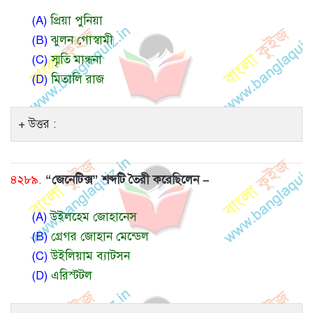
(A)
প্রিয়া পুনিয়া
(B)
ঝুলন গোস্বামী
(C)
স্মৃতি মান্ধনা
(D)
মিতালি রাজ
উত্তর :
৪২৮৯.
“জেনেটিক্স” শব্দটি তৈরী করেছিলেন –
(A)
উইলহেম জোহানেস
(B)
গ্রেগর জোহান মেন্ডেল
(C)
উইলিয়াম ব্যাটসন
(D)
এরিস্টটল