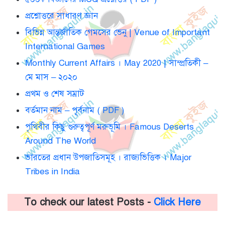
প্রশ্নোত্তরে সাধারণ জ্ঞান
বিভিন্ন আন্তর্জাতিক গেমসের ভেনু | Venue of Important
International Games
Monthly Current Affairs । May 2020 | সাম্প্রতিকী –
মে মাস – ২০২০
প্রথম ও শেষ সম্রাট
বর্তমান নাম – পূর্বনাম ( PDF )
পৃথিবীর কিছু গুরুত্বপূর্ণ মরুভূমি । Famous Deserts
Around The World
ভারতের প্রধান উপজাতিসমূহ । রাজ্যভিত্তিক । Major
Tribes in India
To check our latest Posts -
Click Here