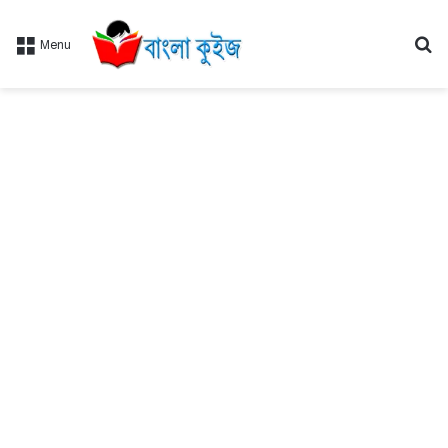
Se
Menu