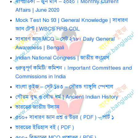
সাম্প্রতিকী – জুন মাস – ২০২০ । Monthly Current
Affairs | June 2020
Mock Test No 93 | General Knowledge | সাধারণ
জ্ঞান টেস্ট | WBCS RRB CGL
সাধারণ জ্ঞান MCQ – সেট ২৭৮। Daily General
Awareness | Bengali
Indian National Congress | জাতীয় কংগ্রেস
গুরুত্বপূর্ণ কমিটি/ কমিশন । Important Committees and
Commissions in India
বাংলা কুইজ – সেট ১৪৩ – সৌরভ গাঙ্গুলি স্পেশাল
গৌতম বুদ্ধ ও বৌদ্ধ ধর্ম | Ancient Indian History
ভারতের জাতীয় উদ্যান
৫০০+ সাধারণ জ্ঞান প্রশ্ন ও উত্তর ( PDF ) – পার্ট ১
ভারতের ইতিহাস বই ( PDF )
৫০০+ বিজ্ঞানের MCQ প্রশ্নোত্তর ( PDF )