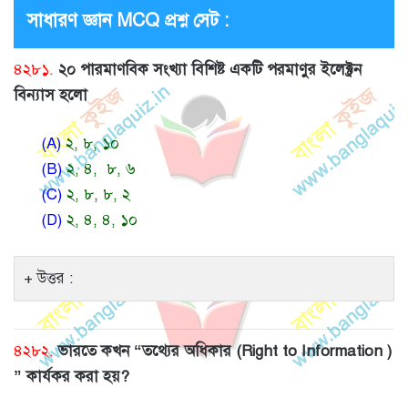
সাধারণ জ্ঞান MCQ প্রশ্ন সেট :
৪২৮১.
২০ পারমাণবিক সংখ্যা বিশিষ্ট একটি পরমাণুর ইলেক্ট্রন
বিন্যাস হলো
(A)
২, ৮, ১০
(B)
২, ৪, ৮, ৬
(C)
২, ৮, ৮, ২
(D)
২, ৪, ৪, ১০
উত্তর :
৪২৮২.
ভারতে কখন “তথ্যের অধিকার (Right to Information )
” কার্যকর করা হয়?