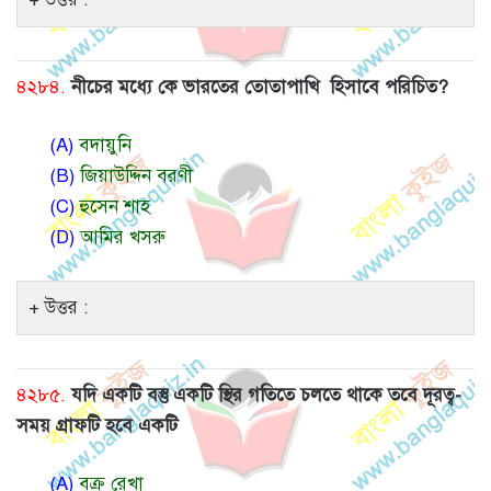
৪২৮৪.
নীচের মধ্যে কে ভারতের তোতাপাখি হিসাবে পরিচিত?
(A)
বদায়ুনি
(B)
জিয়াউদ্দিন বরণী
(C)
হুসেন শাহ
(D)
আমির খসরু
উত্তর :
৪২৮৫.
যদি একটি বস্তু একটি স্থির গতিতে চলতে থাকে তবে দূরত্ব-
সময় গ্রাফটি হবে একটি
(A)
বক্র রেখা