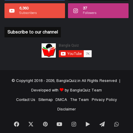
6,360
37
Subscribers
Followers
Subscribe to our channel
© Copyright 2018 - 2026, BanglaQuiz.in All Rights Reserved |
Developed with
by BanglaQuiz Team
Contact Us
Sitemap
DMCA
The Team
Privacy Policy
Disclaimer
Facebook
X
Pinterest
YouTube
Instagram
Google
Telegram
What