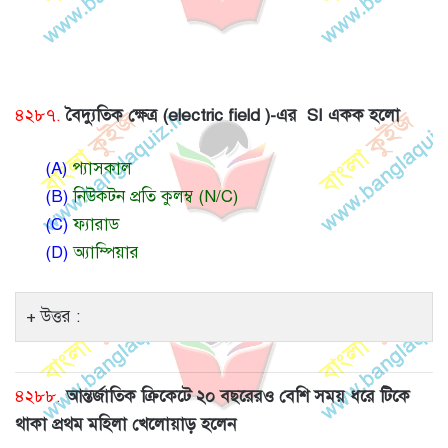
৪২৮৭.
বৈদ্যুতিক ক্ষেত্র (electric field )-এর SI একক হলো
(A)
প্যাসকাল
(B)
নিউকটন প্রতি কুলম্ব (N/C)
(C)
ফ্যারাড
(D)
অ্যাম্পিয়ার
উত্তর :
৪২৮৮.
আন্তর্জাতিক ক্রিকেটে ২০ বছরেরও বেশি সময় ধরে টিকে
থাকা প্রথম মহিলা খেলোয়াড় হলেন