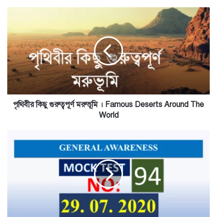
পৃথিবীর
কিছু
গুরুত্বপূর্ণ
মরুভূমি
।
Famous
Deserts
Around
The
World
পৃথিবীর কিছু গুরুত্বপূর্ণ মরুভূমি । Famous Deserts Around The
World
Mock
Test
No
94
|
General
Knowledge
|
সাধারণ