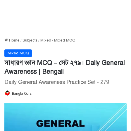
Home
/
Subjects
/
Mixed
/
Mixed MCQ
Mixed MCQ
সাধারণ জ্ঞান MCQ – সেট ২৭৯। Daily General
Awareness | Bengali
Daily General Awareness Practice Set - 279
Bangla Quiz