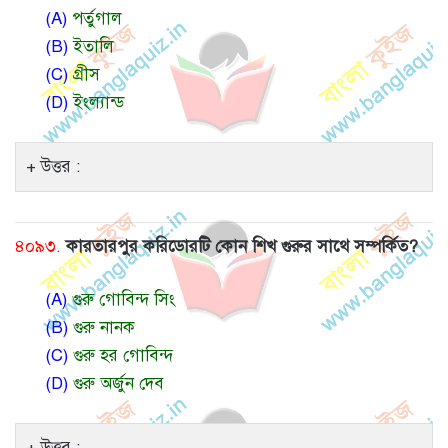
(A)
পর্তুগাল
(B)
ইতালি
(C)
গ্রীস
(D)
ইংল্যান্ড
উত্তর :
৪০৯৩.
কারতারপুর করিডোরটি কোন শিখ গুরুর সাথে সম্পর্কিত?
(A)
গুরু গোবিন্দ সিং
(B)
গুরু নানক
(C)
গুরু হর গোবিন্দ
(D)
গুরু অর্জুন দেব
উত্তর :