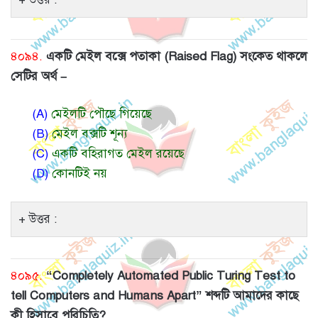
৪০৯৪.
একটি মেইল বক্সে পতাকা (Raised Flag) সংকেত থাকলে
সেটির অর্থ –
(A)
মেইলটি পৌছে গিয়েছে
(B)
মেইল বক্সটি শূন্য
(C)
একটি বহিরাগত মেইল রয়েছে
(D)
কোনটিই নয়
উত্তর :
৪০৯৫.
“Completely Automated Public Turing Test to
tell Computers and Humans Apart” শব্দটি আমাদের কাছে
কী হিসাবে পরিচিতি?