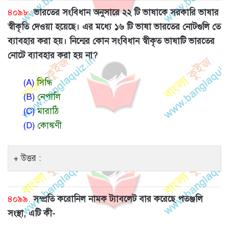
৪০৯৮.
ভারতের সংবিধান অনুসারে ২২ টি ভাষাকে সরকারি ভাষার
স্বীকৃতি দেওয়া হয়েছে। এর মধ্যে ১৬ টি ভাষা ভারতের নোটগুলি তে
ব্যাবহার করা হয়। নিন্মের কোন সংবিধান স্বীকৃত ভাষাটি ভারতের
নোটে ব্যাবহার করা হয় না?
(A)
সিন্ধি
(B)
নেপালি
(C)
মারাঠি
(D)
কোঙ্কণী
উত্তর :
৪০৯৯.
সম্প্রতি করোনিল নামক ট্যাবলেট বার করেছে পতঞ্জলি
সংস্থা, এটি কী-