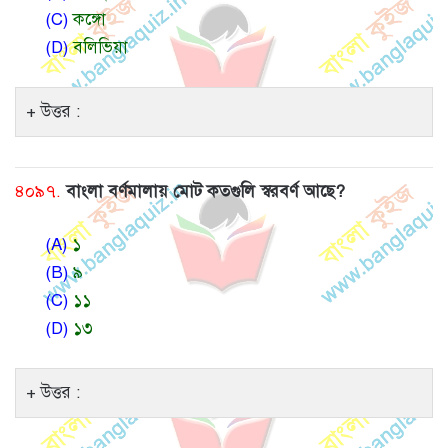
(C)
কঙ্গো
(D)
বলিভিয়া
উত্তর :
৪০৯৭.
বাংলা বর্ণমালায় মোট কতগুলি স্বরবর্ণ আছে?
(A)
১
(B)
৯
(C)
১১
(D)
১৩
উত্তর :