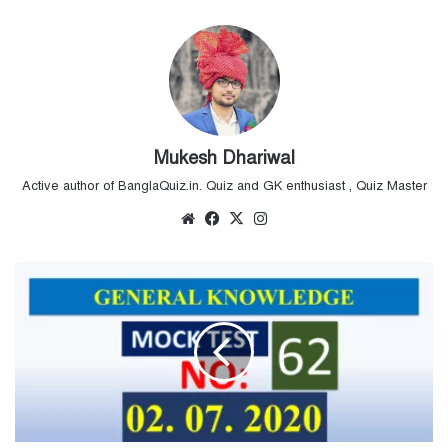
Mukesh Dhariwal
Active author of BanglaQuiz.in. Quiz and GK enthusiast , Quiz Master
Website
Facebook
X
Instagram
Mock
Test
No
62
|
General
Studies
|
সাধারণ