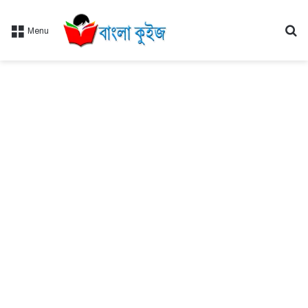
Se
Menu