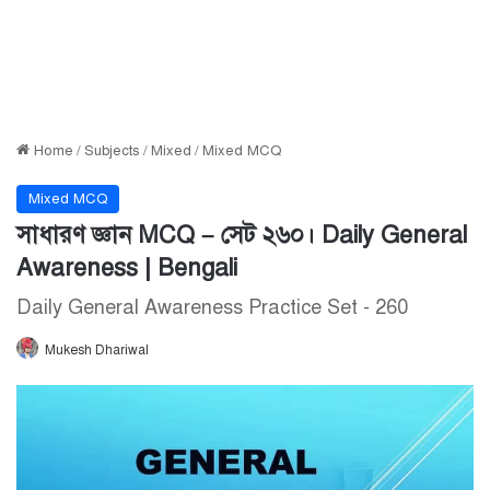
Home
/
Subjects
/
Mixed
/
Mixed MCQ
Mixed MCQ
সাধারণ জ্ঞান MCQ – সেট ২৬০। Daily General
Awareness | Bengali
Daily General Awareness Practice Set - 260
Mukesh Dhariwal