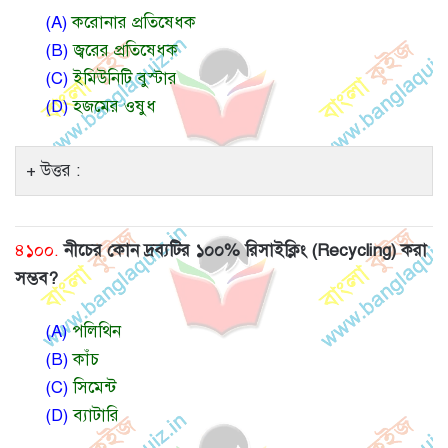
(A)
করোনার প্রতিষেধক
(B)
জ্বরের প্রতিষেধক
(C)
ইমিউনিটি বুস্টার
(D)
হজমের ওষুধ
উত্তর :
৪১০০.
নীচের কোন দ্রব্যটির ১০০% রিসাইক্লিং (Recycling) করা
সম্ভব?
(A)
পলিথিন
(B)
কাঁচ
(C)
সিমেন্ট
(D)
ব্যাটারি