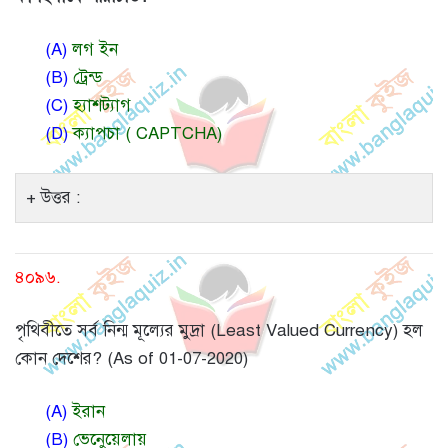
(A)
লগ ইন
(B)
ট্রেন্ড
(C)
হ্যাশট্যাগ
(D)
ক্যাপচা ( CAPTCHA)
উত্তর :
৪০৯৬.
পৃথিবীতে সর্ব নিন্ম মূল্যের মুদ্রা (Least Valued Currency) হল
কোন দেশের? (As of 01-07-2020)
(A)
ইরান
(B)
ভেনেুয়েলায়