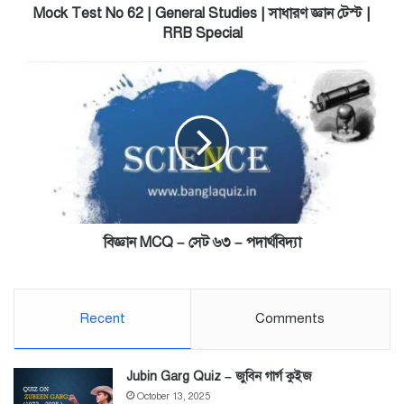
জ্ঞান
Mock Test No 62 | General Studies | সাধারণ জ্ঞান টেস্ট |
টেস্ট
RRB Special
|
RRB
বিজ্ঞান
Special
MCQ
–
সেট
৬৩
–
পদার্থবিদ্যা
বিজ্ঞান MCQ – সেট ৬৩ – পদার্থবিদ্যা
Recent
Comments
Jubin Garg Quiz – জুবিন গার্গ কুইজ
October 13, 2025