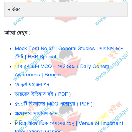
উত্তর :
আরো দেখুন :
Mock Test No 61 | General Studies | সাধারণ জ্ঞান
টেস্ট | RRB Special
সাধারণ জ্ঞান MCQ – সেট ২৫৯ । Daily General
Awareness | Bengali
ষোড়শ মহাজন পদ
ভারতের ইতিহাস বই ( PDF )
৫০০টি বিজ্ঞানের MCQ প্রশ্নোত্তর ( PDF )
প্রশ্নোত্তরে সাধারণ জ্ঞান
বিভিন্ন আন্তর্জাতিক গেমসের ভেনু | Venue of Important
International Games