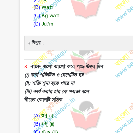
(B)
Watt
(C)
Kg-watt
(D)
Jul/m
উত্তর :
৪.
বাক্যে গুলো ভালো করে পড়ে উত্তর দিন
(i) কার্য পজিটিভ ও নেগেটিভ হয়
(ii) শক্তি শূন্য হতে পারে না
(iii) কার্য করার হার কে ক্ষমতা বলে
নীচের কোনটি সঠিক
(A)
শুধু (i)
(B)
শুধু (ii)
(C)
(i) ও (iii)