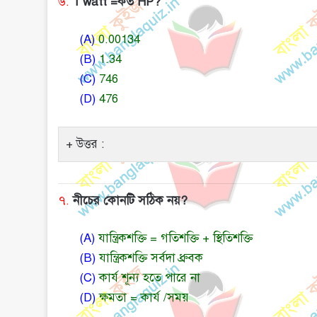
৬.
1 watt =কত HP?
(A)
0.00134
(B)
1.34
(C)
746
(D)
476
উত্তর :
৭.
নীচের কোনটি সঠিক নয়?
(A)
যান্ত্রিকশক্তি = গতিশক্তি + স্থিতিশক্তি
(B)
যান্ত্রিকশক্তি সর্বদা ধ্রুবক
(C)
কার্য শূন্য হতে পারে না
(D)
ক্ষমতা = কার্য /সময়