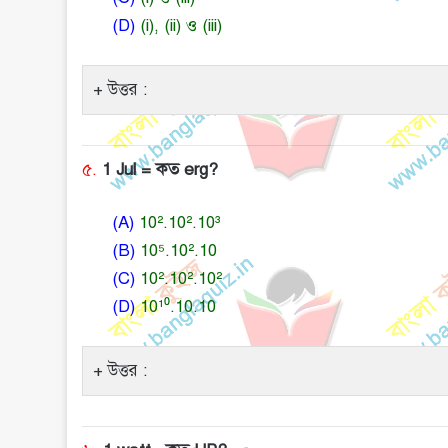
(D)
(i), (ii) ও (iii)
উত্তর :
৫.
1 Jul = কত erg?
(A)
10².10².10³
(B)
10⁵.10².10
(C)
10².10².10²
(D)
10¹⁰.10.10
উত্তর :