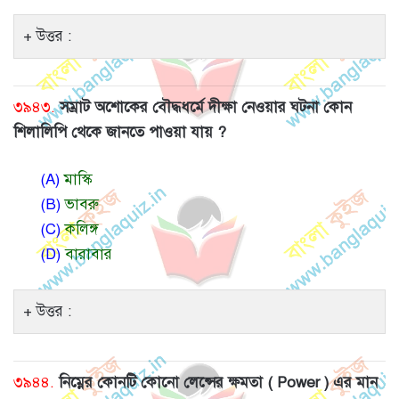
উত্তর :
৩৯৪৩.
সম্রাট অশোকের বৌদ্ধধর্মে দীক্ষা নেওয়ার ঘটনা কোন
শিলালিপি থেকে জানতে পাওয়া যায় ?
(A)
মাস্কি
(B)
ভাবরু
(C)
কলিঙ্গ
(D)
বারাবার
উত্তর :
৩৯৪৪.
নিম্নের কোনটি কোনো লেন্সের ক্ষমতা ( Power ) এর মান