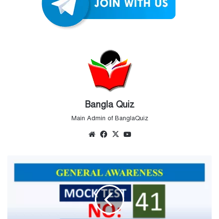
Bangla Quiz
Main Admin of BanglaQuiz
Website
Facebook
X
YouTube
Mock
Test
No
41
|
General