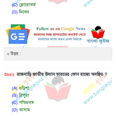
(C)
ক্লোরোফর্ম
(D)
মিথেন
উত্তর :
৩৯৪২.
রাজবাড়ি জাতীয় উদ্যান ভারতের কোন রাজ্যে অবস্থিত ?
(A)
ওড়িশা
(B)
ত্রিপুরা
(C)
পশ্চিমবঙ্গ
(D)
আসাম