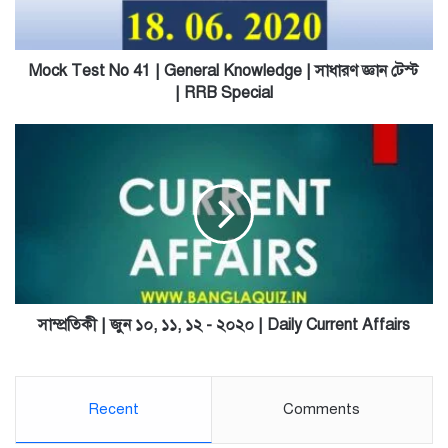
Knowledge
|
সাধারণ
জ্ঞান
Mock Test No 41 | General Knowledge | সাধারণ জ্ঞান টেস্ট
টেস্ট
| RRB Special
|
RRB
সাম্প্রতিকী
Special
|
জুন
১০,
১১,
১২
-
২০২০
|
Daily
সাম্প্রতিকী | জুন ১০, ১১, ১২ - ২০২০ | Daily Current Affairs
Current
Affairs
Recent
Comments