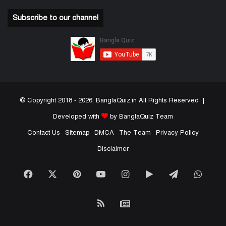
Subscribe to our channel
© Copyright 2018 - 2026, BanglaQuiz.in All Rights Reserved |
Developed with
by BanglaQuiz Team
Contact Us
Sitemap
DMCA
The Team
Privacy Policy
Disclaimer
Facebook
X
Pinterest
YouTube
Instagram
Google
Telegram
What
Play
RSS
Google