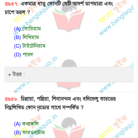
৩৯৪৭.
একমাত্র ধাতু কোনটি যেটি আদর্শ তাপমাত্রা এবং
চাপে তরল ?
(A)
সোডিয়াম
(B)
লিথিয়াম
(C)
টাইটেনিয়াম
(D)
পারদ
উত্তর :
৩৯৪৮.
চিন্নায়া, পন্নিয়া, শিবানন্দম এবং বদিভেলু ভারতের
নিম্নলিখিত কোন নৃত্যের সাথে সম্পর্কিত ?
(A)
কথাকলি
(B)
ভারতনাট্যম