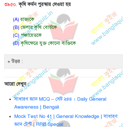
৩৯৫০.
কৃষি কর্মন পুরস্কার দেওয়া হয়
(A)
রাজ্যকে
(B)
জেলার কৃষি বোর্ডকে
(C)
পঞ্চায়েতকে
(D)
কৃষিক্ষেত্রে যুক্ত কোনো ব্যক্তিকে
উত্তর :
আরো দেখুন :
সাধারণ জ্ঞান MCQ – সেট ২৪৪ । Daily General
Awareness | Bengali
Mock Test No 41 | General Knowledge | সাধারণ
জ্ঞান টেস্ট | RRB Special