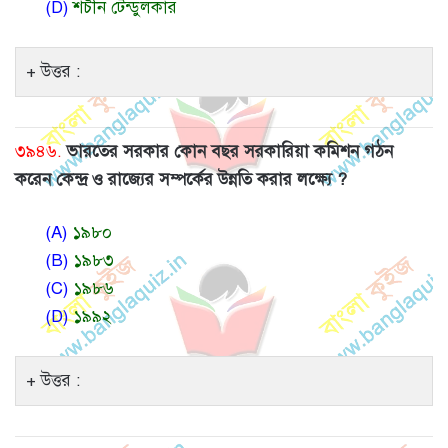
(D)
শচীন টেন্ডুলকার
উত্তর :
৩৯৪৬.
ভারতের সরকার কোন বছর সরকারিয়া কমিশন গঠন
করেন কেন্দ্র ও রাজ্যের সম্পর্কের উন্নতি করার লক্ষ্যে ?
(A)
১৯৮০
(B)
১৯৮৩
(C)
১৯৮৬
(D)
১৯৯২
উত্তর :