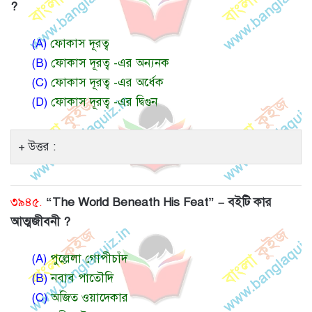
?
(A)
ফোকাস দূরত্ব
(B)
ফোকাস দূরত্ব -এর অন্যনক
(C)
ফোকাস দূরত্ব -এর অর্ধেক
(D)
ফোকাস দূরত্ব -এর দ্বিগুন
উত্তর :
৩৯৪৫.
“The World Beneath His Feat” – বইটি কার
আত্মজীবনী ?
(A)
পুল্লেলা গোপীচাঁদ
(B)
নবাব পাতৌদি
(C)
অজিত ওয়াদেকার