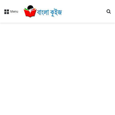
Se
Menu