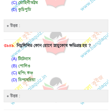
(C)
মোহিনীঅট্টম
(D)
কুচিপুডি
উত্তর :
৩৯৪৯.
নিম্নলিখিত কোন রোগে স্নায়ুকোষ ক্ষতিগ্রস্ত হয় ?
(A)
টিটেনাস
(B)
পোলিও
(C)
হুপিং কফ্
(D)
ডিপথেরিয়া
উত্তর :