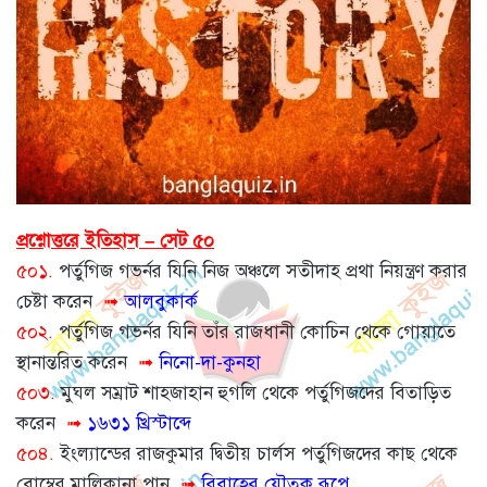
প্রশ্নোত্তরে ইতিহাস – সেট ৫০
৫০১.
পর্তুগিজ গভর্নর যিনি নিজ অঞ্চলে সতীদাহ প্রথা নিয়ন্ত্রণ করার
চেষ্টা করেন
➟
আলবুকার্ক
৫০২.
পর্তুগিজ গভর্নর যিনি তাঁর রাজধানী কোচিন থেকে গোয়াতে
স্থানান্তরিত করেন
➟
নিনো-দা-কুনহা
৫০৩.
মুঘল সম্রাট শাহজাহান হুগলি থেকে পর্তুগিজদের বিতাড়িত
করেন
➟
১৬৩১ খ্রিস্টাব্দে
৫০৪.
ইংল্যান্ডের রাজকুমার দ্বিতীয় চার্লস পর্তুগিজদের কাছ থেকে
বোম্বের মালিকানা পান
➟
বিবাহের যৌতুক রূপে