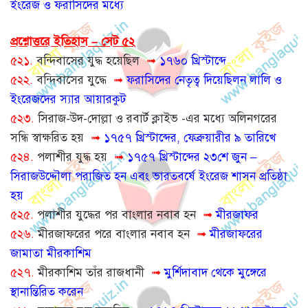
ইংরেজ ও ফরাসিদের মধ্যে
প্রশ্নোত্তরে ইতিহাস – সেট ৫২
৫২১.
বন্দিবাসের যুদ্ধ হয়েছিল
➟
১৭৬০ খ্রিস্টাব্দে
৫২২.
বন্দিবাসের যুদ্ধে
➟
ফরাসিদের নেতৃত্ব দিয়েছিলন লালি ও
ইংরেজদের স্যার আয়ারকুট
৫২৩.
সিরাজ-উদ-দোল্লা ও রবার্ট ক্লাইভ -এর মধ্যে অলিনগরের
সন্ধি স্বাক্ষরিত হয়
➟
১৭৫৭ খ্রিস্টাব্দের, ফেব্রুয়ারীর ৯ তারিখে
৫২৪.
পলাশীর যুদ্ধ হয়
➟
১৭৫৭ খ্রিস্টাব্দের ২৩শে জুন –
সিরাজউদ্দৌলা পরাজিত হন এবং ভারতবর্ষে ইংরেজ শাসন প্রতিষ্ঠা
হয়
৫২৫.
পলাশীর যুদ্ধের পর বাংলার নবাব হন
➟
মীরজাফর
৫২৬.
মীরজাফরের পরে বাংলার নবাব হন
➟
মীরজাফরের
জামাতা মীরকাশিম
৫২৭.
মীরকাশিম তাঁর রাজধানী
➟
মুর্শিদাবাদ থেকে মুঙ্গেরে
স্থানান্তিরিত করেন