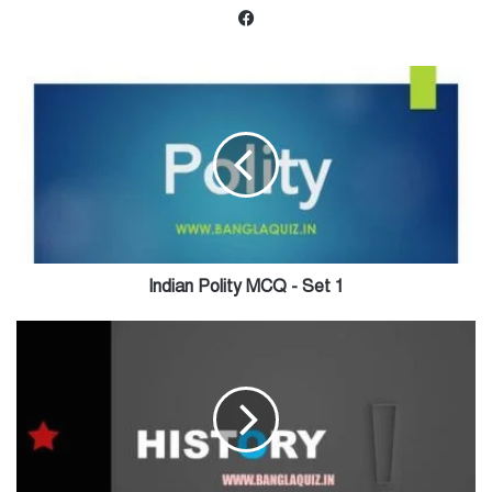
Facebook
Indian
Polity
MCQ
-
Set
1
Indian Polity MCQ - Set 1
History
MCQ
-
Set
3
-
Modern