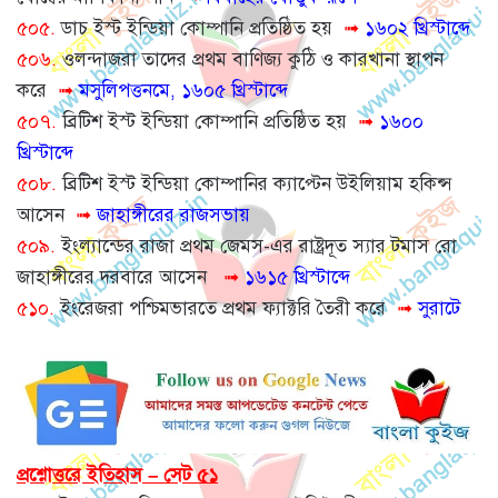
৫০৫.
ডাচ ইস্ট ইন্ডিয়া কোম্পানি প্রতিষ্ঠিত হয়
➟
১৬০২ খ্রিস্টাব্দে
৫০৬.
ওলন্দাজরা তাদের প্রথম বাণিজ্য কুঠি ও কারখানা স্থাপন
করে
➟
মসুলিপত্তনমে, ১৬০৫ খ্রিস্টাব্দে
৫০৭.
ব্রিটিশ ইস্ট ইন্ডিয়া কোম্পানি প্রতিষ্ঠিত হয়
➟
১৬০০
খ্রিস্টাব্দে
৫০৮.
ব্রিটিশ ইস্ট ইন্ডিয়া কোম্পানির ক্যাপ্টেন উইলিয়াম হকিন্স
আসেন
➟
জাহাঙ্গীরের রাজসভায়
৫০৯.
ইংল্যান্ডের রাজা প্রথম জেমস-এর রাষ্ট্রদূত স্যার টমাস রো
জাহাঙ্গীরের দরবারে আসেন
➟
১৬১৫ খ্রিস্টাব্দে
৫১০.
ইংরেজরা পশ্চিমভারতে প্রথম ফ্যাক্টরি তৈরী করে
➟
সুরাটে
প্রশ্নোত্তরে ইতিহাস – সেট ৫১