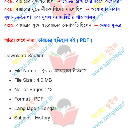
৫২৮.
বক্সারের যুদ্ধ হয়েছিল
➟
১৭৬৪ খ্রিস্টাব্দের ২২শে অক্টোবর
৫২৯.
বক্সারের যুদ্ধে মীরকাশিমের সাথে ছিল
➟
অযোধ্যার নবাব
সুজা-উদ-দৌলা এবং মুঘল সম্রাট দ্বিতীয় শাহ আলম
৫৩০.
বক্সারের যুদ্ধে ইংরেজদের সেনাপতি ছিলেন
➟
মেজর মুনরো
আরো দেখে নাও :
ভারতের ইতিহাস বই ( PDF )
Download Section :
File Name : ৫০০+ প্রশ্নোত্তরে ইতিহাস
File Size : 4.9 MB
No. of Pages : 13
Format : PDF
Language : Bengali
Subject : History