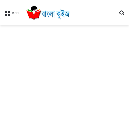
Se
Menu