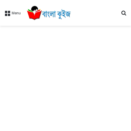
Se
Menu