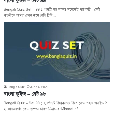
বাংলা কুইজ – সেট ৯৯
Bengali Quiz Set – 99 ১. গায়ত্রী মন্ত্র আমরা অনেকেই পাঠ করি । দেবী
গায়ত্রীকে আমরা কোন নামে বেশি চিনি…
Bangla Quiz
June 4, 2020
বাংলা কুইজ – সেট ৯৮
Bengali Quiz – Set 98 ১. সুবর্ণভূমি বিমানবন্দর বিশ্বে কোন শহরে অবস্থিত ?
২. ভারতবর্ষের কোন স্থাপত্য আফগানিস্তানের “Minaret of…