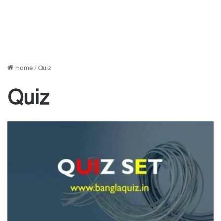
Home
/
Quiz
Quiz