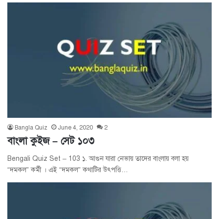
Bangla Quiz
June 4, 2020
2
বাংলা কুইজ – সেট ১০৩
Bengali Quiz Set – 103 ১. আগুন যারা নেভায় তাদের বাংলায় বলা হয়
“দমকল” কর্মী । এই “দমকল” কথাটির উৎপত্তি…