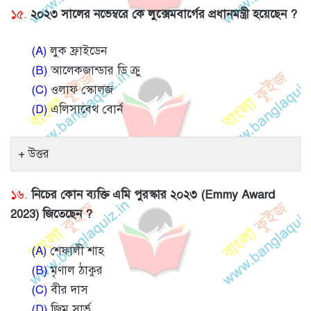
১৫.
২০২৩ সালের নভেম্বরে কে লুক্সেমবার্গের প্রধানমন্ত্রী হয়েছেন ?
(A)
লুক ফ্রাইডেন
(B)
আলেকজান্ডার ডি ক্রু
(C)
ওলাফ স্কোলজ
(D)
এলিসাবেথ বোর্ন
উত্তর
১৬.
নিচের কোন ব্যক্তি এমি পুরস্কার ২০২৩ (Emmy Award
2023) জিতেছেন ?
(A)
শেফালী শাহ
(B)
মৃণাল ঠাকুর
(C)
বীর দাস
(D)
জিম সার্ভ