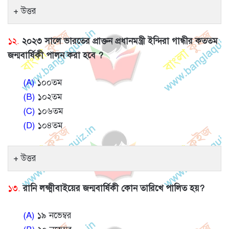
উত্তর
১২.
২০২৩ সালে ভারতের প্রাক্তন প্রধানমন্ত্রী ইন্দিরা গান্ধীর কততম
জন্মবার্ষিকী পালন করা হবে ?
(A)
১০০তম
(B)
১০২তম
(C)
১০৬তম
(D)
১০৪তম
উত্তর
১৩.
রানি লক্ষ্মীবাইয়ের জন্মবার্ষিকী কোন তারিখে পালিত হয়?
(A)
১৯ নভেম্বর