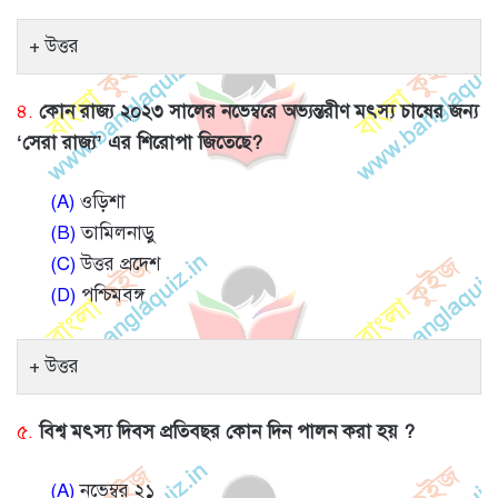
উত্তর
৪.
কোন রাজ্য ২০২৩ সালের নভেম্বরে অভ্যন্তরীণ মৎস্য চাষের জন্য
‘সেরা রাজ্য’ এর শিরোপা জিতেছে?
(A)
ওড়িশা
(B)
তামিলনাড়ু
(C)
উত্তর প্রদেশ
(D)
পশ্চিমবঙ্গ
উত্তর
৫.
বিশ্ব মৎস্য দিবস প্রতিবছর কোন দিন পালন করা হয় ?
(A)
নভেম্বর ২১