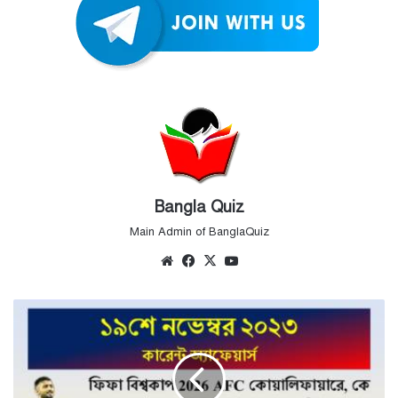
Bangla Quiz
Main Admin of BanglaQuiz
Website
Facebook
X
YouTube
19th
November
Current
Affairs
Quiz