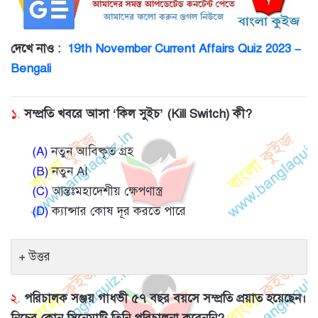
দেখে নাও :
19th November Current Affairs Quiz 2023 –
Bengali
১.
সম্প্রতি খবরে আসা ‘কিল সুইচ’ (Kill Switch) কী?
(A)
নতুন আবিষ্কৃত গ্রহ
(B)
নতুন AI
(C)
আন্তঃমহাদেশীয় ক্ষেপণাস্ত্র
(D)
ক্যান্সার কোষ দূর করতে পারে
উত্তর
২.
পরিচালক সঞ্জয় গাধভী ৫৭ বছর বয়সে সম্প্রতি প্রয়াত হয়েছেন।