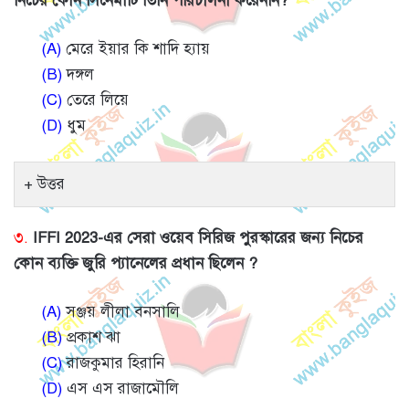
নিচের কোন সিনেমাটি তিনি পরিচালনা করেননি?
(A)
মেরে ইয়ার কি শাদি হ্যায়
(B)
দঙ্গল
(C)
তেরে লিয়ে
(D)
ধুম
উত্তর
৩.
IFFI 2023-এর সেরা ওয়েব সিরিজ পুরস্কারের জন্য নিচের
কোন ব্যক্তি জুরি প্যানেলের প্রধান ছিলেন ?
(A)
সঞ্জয় লীলা বনসালি
(B)
প্রকাশ ঝা
(C)
রাজকুমার হিরানি
(D)
এস এস রাজামৌলি