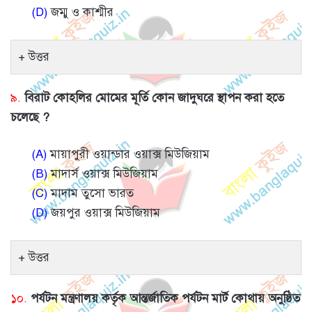
(D)
জম্মু ও কাশ্মীর
উত্তর
৯.
বিরাট কোহলির মোমের মূর্তি কোন জাদুঘরে স্থাপন করা হতে
চলেছে ?
(A)
মায়াপুরী ওয়ান্ডার ওয়াক্স মিউজিয়াম
(B)
মাদার্স ওয়াক্স মিউজিয়াম
(C)
মাদাম তুসো ভারত
(D)
জয়পুর ওয়াক্স মিউজিয়াম
উত্তর
১০.
পর্যটন মন্ত্রণালয় কর্তৃক আন্তর্জাতিক পর্যটন মার্ট কোথায় অনুষ্ঠিত