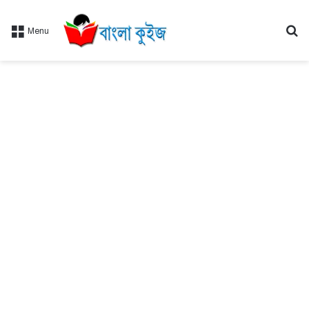
Se
Menu