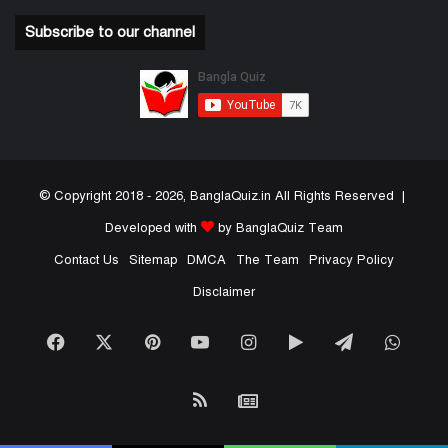
Subscribe to our channel
© Copyright 2018 - 2026, BanglaQuiz.in All Rights Reserved |
Developed with
by BanglaQuiz Team
Contact Us
Sitemap
DMCA
The Team
Privacy Policy
Disclaimer
Facebook
X
Pinterest
YouTube
Instagram
Google
Telegram
What
Play
RSS
Google