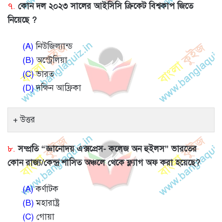
৭.
কোন দল ২০২৩ সালের আইসিসি ক্রিকেট বিশ্বকাপ জিতে
নিয়েছে ?
(A)
নিউজিল্যান্ড
(B)
অস্ট্রেলিয়া
(C)
ভারত
(D)
দক্ষিন আফ্রিকা
উত্তর
৮.
সম্প্রতি “জ্ঞানোদয় এক্সপ্রেস- কলেজ অন হুইলস” ভারতের
কোন রাজ্য/কেন্দ্র শাসিত অঞ্চলে থেকে ফ্ল্যাগ অফ করা হয়েছে?
(A)
কর্ণাটক
(B)
মহারাষ্ট্র
(C)
গোয়া