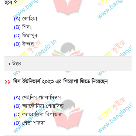
হবে ?
(A)
কোহিমা
(B)
শিলং
(C)
ডিমাপুর
(D)
ইম্ফল
উত্তর
১১.
মিস ইউনিভার্স ২০২৩ এর শিরোপা জিতে নিয়েছেন –
(A)
শেইনিস প্যালাসিওস
(B)
অ্যান্টোনিয়া পোরসিল্ড
(C)
ক্যারোলিনা বিলাভস্কা
(D)
শ্বেতা শারদা