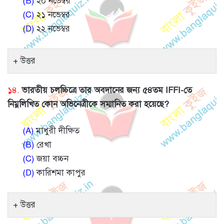
(B)
২০ নভেম্বর
(C)
২১ নভেম্বর
(D)
২২ নভেম্বর
উত্তর
১৪.
ভারতীয় চলচ্চিত্রে তার অবদানের জন্য ৫৪তম IFFI-তে
নিম্নলিখিত কোন অভিনেত্রীকে সম্মানিত করা হয়েছে?
(A)
মাধুরী দীক্ষিত
(B)
রেখা
(C)
জয়া বচ্চন
(D)
কারিশমা কাপুর
উত্তর